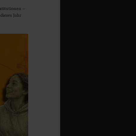
titutionen –
dieses Jahr