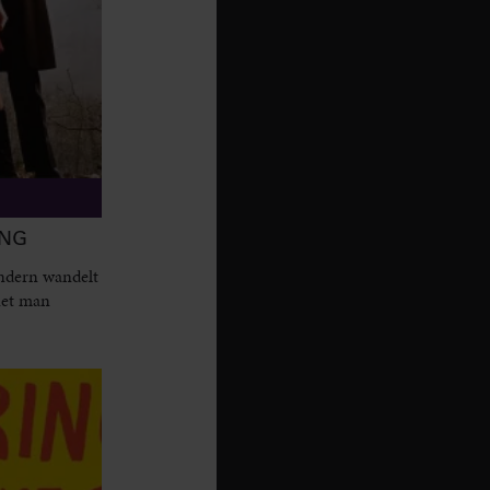
ANG
sondern wandelt
net man