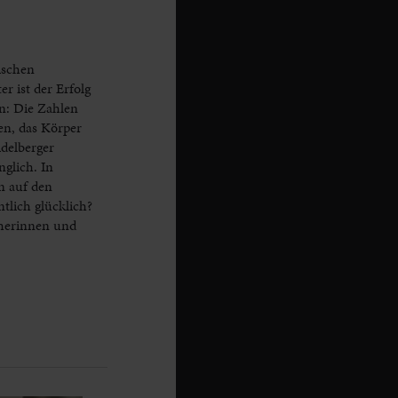
ischen
 ist der Erfolg
n: Die Zahlen
en, das Körper
delberger
glich. In
n auf den
tlich glücklich?
herinnen und