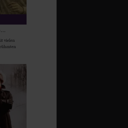
G…
t vielen
berühmten