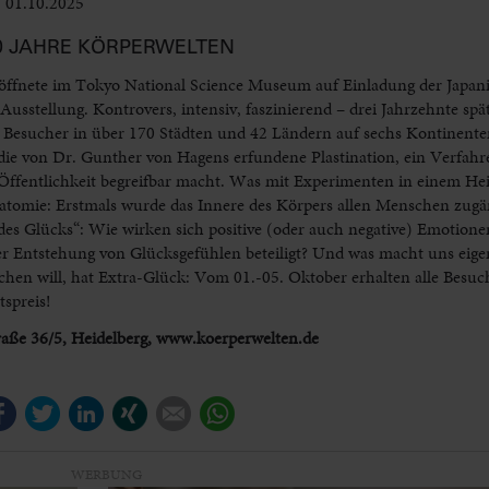
01.10.2025
Ausstellungen
0 JAHRE KÖRPERWELTEN
öffnete im Tokyo National Science Museum auf Einladung der Japan
ellung. Kontrovers, intensiv, faszinierend – drei Jahrzehnte später
Besucher in über 170 Städten und 42 Ländern auf sechs Kontinente
t die von Dr. Gunther von Hagens erfundene Plastination, ein Verfahr
 Öffentlichkeit begreifbar macht. Was mit Experimenten in einem Hei
omie: Erstmals wurde das Innere des Körpers allen Menschen zugän
es Glücks“: Wie wirken sich positive (oder auch negative) Emotione
 Entstehung von Glücksgefühlen beteiligt? Und was macht uns eigen
will, hat Extra-Glück: Vom 01.-05. Oktober erhalten alle Besuc
spreis!
e 36/5, Heidelberg, www.koerperwelten.de
Facebook
Twitter
LinkedIn
Xing
E-mail
WhatsApp
WERBUNG