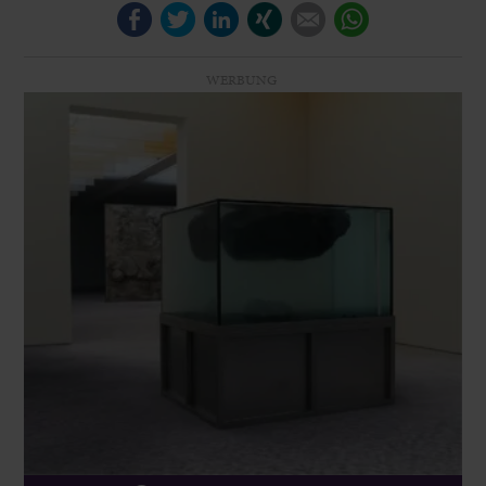
Facebook
Twitter
LinkedIn
Xing
E-mail
WhatsApp
WERBUNG