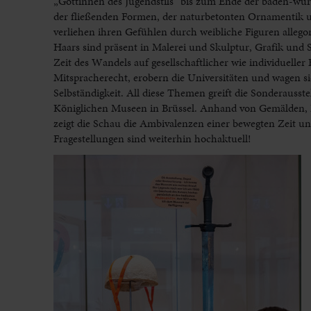
„Göttinnen des Jugendstils“ bis zum Ende der baden-wür
der fließenden Formen, der naturbetonten Ornamentik u
verliehen ihren Gefühlen durch weibliche Figuren alle
Haars sind präsent in Malerei und Skulptur, Grafik und 
Zeit des Wandels auf gesellschaftlicher wie individueller
Mitspracherecht, erobern die Universitäten und wagen si
Selbständigkeit. All diese Themen greift die Sonderauss
Königlichen Museen in Brüssel. Anhand von Gemälden, B
zeigt die Schau die Ambivalenzen einer bewegten Zeit und
Fragestellungen sind weiterhin hochaktuell!