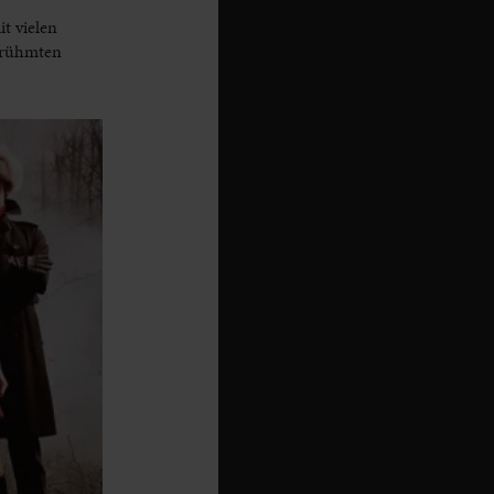
t vielen
berühmten