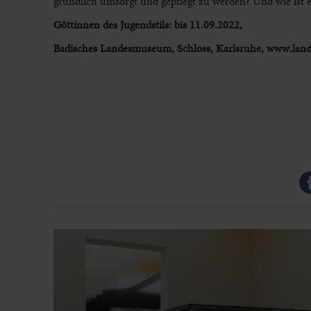
gründlich umsorgt und gepflegt zu werden? Und wie ist 
Göttinnen des Jugendstils: bis 11.09.2022,
Badisches Landesmuseum, Schloss, Karlsruhe, www.la