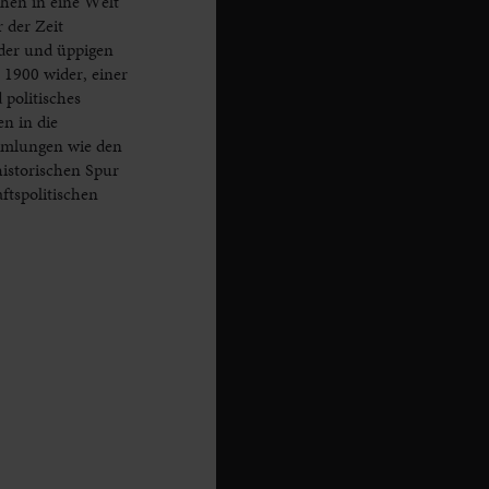
hen in eine Welt
 der Zeit
nder und üppigen
 1900 wider, einer
 politisches
n in die
ammlungen wie den
istorischen Spur
ftspolitischen