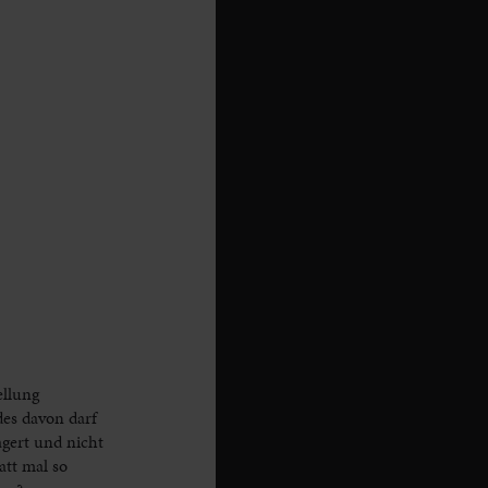
ellung
es davon darf
agert und nicht
att mal so