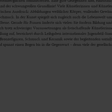
ttembergischen Sommerferien. Eine gute Gelegenheit also, einzutauc
nd der schwungvollen Grundlinie! Viele Künstlerinnen und Künstler
gorischen Ausdruck: Abbildungen weiblicher Körper, wallender Gewä
Schmuck. In der Kunst spiegelt sich zugleich auch die Lebenswelt um
 Ebene. Gerade für Frauen änderte sich vieles: Sie fordern Bildung und
ch trotz schwieriger Voraussetzungen als freischaffende Künstlerinne
tellung auf, bereichert durch Leihgaben internationaler Jugendstil-S
ronzefiguren, Schmuck und Keramik sowie der begleitenden sozialh
 spannt einen Bogen bis in die Gegenwart – denn viele der gesellscha