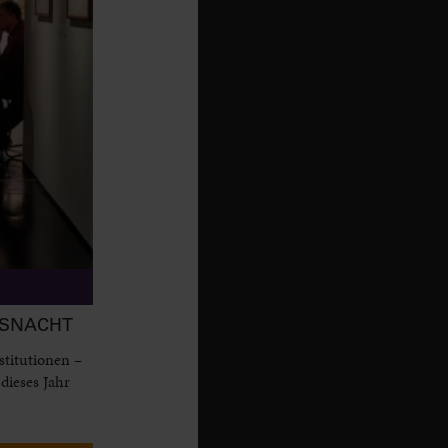
MSNACHT
titutionen –
dieses Jahr