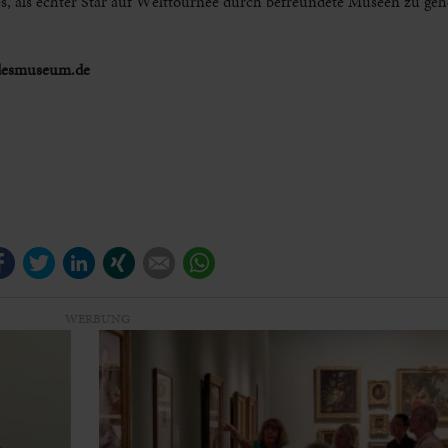
es, als echter Star auf Welttournee durch befreundete Museen zu ge
ndesmuseum.de
Facebook
Twitter
LinkedIn
Xing
E-mail
WhatsApp
WERBUNG