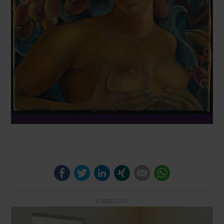
Facebook
Twitter
LinkedIn
Xing
E-mail
WhatsApp
WERBUNG