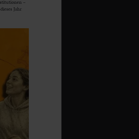
titutionen –
dieses Jahr