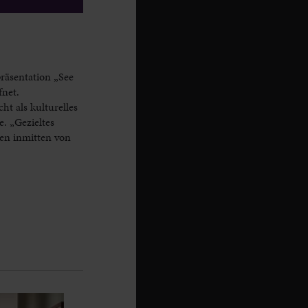
räsentation „See
net.
t als kulturelles
. „Gezieltes
en inmitten von