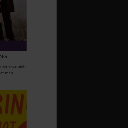
ANG
sondern wandelt
net man