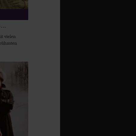
G…
t vielen
berühmten