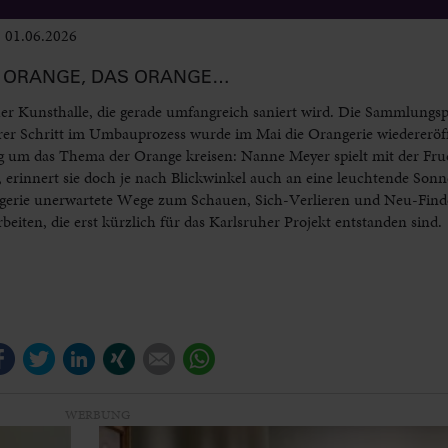
01.06.2026
Ausstellungen
E ORANGE, DAS ORANGE…
her Kunsthalle, die gerade umfangreich saniert wird. Die Sammlungsp
er Schritt im Umbauprozess wurde im Mai die Orangerie wiedereröff
g um das Thema der Orange kreisen: Nanne Meyer spielt mit der Fruch
innert sie doch je nach Blickwinkel auch an eine leuchtende Sonne
ngerie unerwartete Wege zum Schauen, Sich-Verlieren und Neu-Find
eiten, die erst kürzlich für das Karlsruher Projekt entstanden sind.
Facebook
Twitter
LinkedIn
Xing
E-mail
WhatsApp
WERBUNG