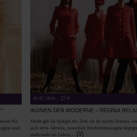
01.07.2026
0
?“
IKONEN DER MODERNE – REGINA REL
useum für
Mode gilt als Spiegel der Zeit, sie ist nichts Starres, 
ungen und
sich stets. Gewiss, manchen Modeströmungen begeg
mehrmals im Leben,...