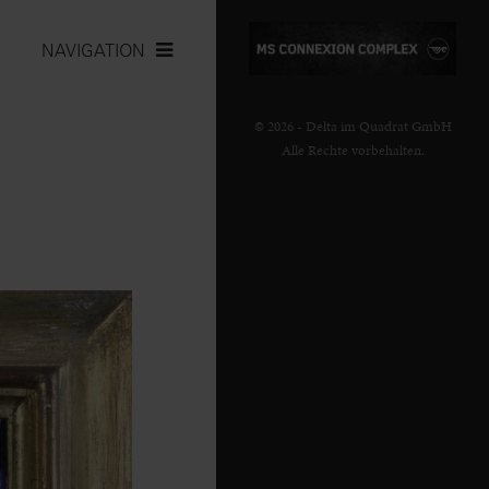
NAVIGATION
© 2026 - Delta im Quadrat GmbH
Alle Rechte vorbehalten.