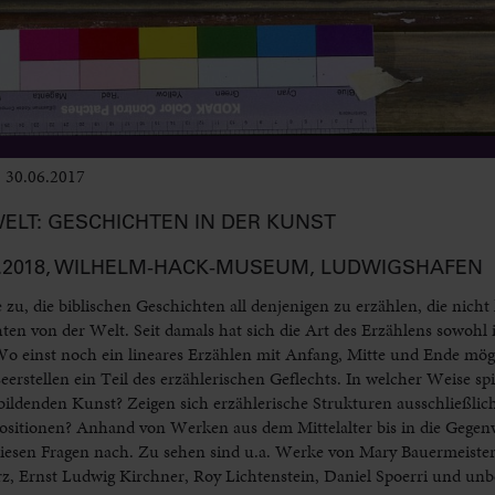
30.06.2017
Ausstellungen
ELT: GESCHICHTEN IN DER KUNST
3.06.2018, WILHELM-HACK-MUSEUM, LUDWIGSHAFEN
u, die biblischen Geschichten all denjenigen zu erzählen, die nicht
hten von der Welt. Seit damals hat sich die Art des Erzählens sowohl 
Wo einst noch ein lineares Erzählen mit Anfang, Mitte und Ende mögl
erstellen ein Teil des erzählerischen Geflechts. In welcher Weise spi
ldenden Kunst? Zeigen sich erzählerische Strukturen ausschließlich 
ositionen? Anhand von Werken aus dem Mittelalter bis in die Gegenw
 diesen Fragen nach. Zu sehen sind u.a. Werke von Mary Bauermeist
erz, Ernst Ludwig Kirchner, Roy Lichtenstein, Daniel Spoerri und un