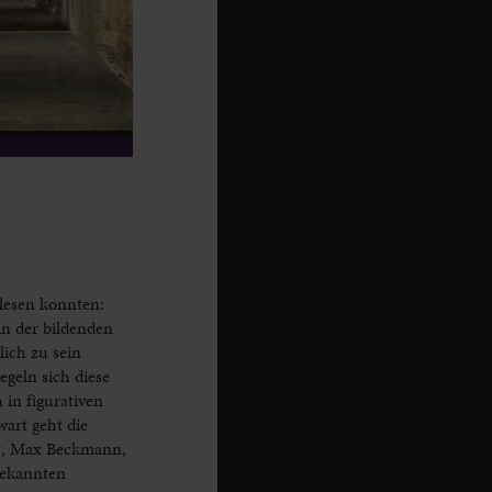
 lesen konnten:
in der bildenden
ich zu sein
egeln sich diese
in figurativen
art geht die
er, Max Beckmann,
bekannten