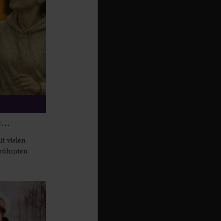
G…
t vielen
berühmten