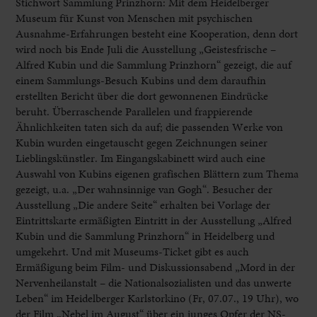
Stichwort Sammlung Prinzhorn: Mit dem Heidelberger
Museum für Kunst von Menschen mit psychischen
Ausnahme-Erfahrungen besteht eine Kooperation, denn dort
wird noch bis Ende Juli die Ausstellung „Geistesfrische –
Alfred Kubin und die Sammlung Prinzhorn“ gezeigt, die auf
einem Sammlungs-Besuch Kubins und dem daraufhin
erstellten Bericht über die dort gewonnenen Eindrücke
beruht. Überraschende Parallelen und frappierende
Ähnlichkeiten taten sich da auf; die passenden Werke von
Kubin wurden eingetauscht gegen Zeichnungen seiner
Lieblingskünstler. Im Eingangskabinett wird auch eine
Auswahl von Kubins eigenen grafischen Blättern zum Thema
gezeigt, u.a. „Der wahnsinnige van Gogh“. Besucher der
Ausstellung „Die andere Seite“ erhalten bei Vorlage der
Eintrittskarte ermäßigten Eintritt in der Ausstellung „Alfred
Kubin und die Sammlung Prinzhorn“ in Heidelberg und
umgekehrt. Und mit Museums-Ticket gibt es auch
Ermäßigung beim Film- und Diskussionsabend „Mord in der
Nervenheilanstalt – die Nationalsozialisten und das unwerte
Leben“ im Heidelberger Karlstorkino (Fr, 07.07., 19 Uhr), wo
der Film „Nebel im August“ über ein junges Opfer der NS-