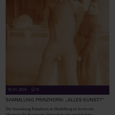
01.07.2026
0
SAMMLUNG PRINZHORN: „ALLES KUNST?“
Die Sammlung Prinzhorn in Heidelberg ist heute ein
Museum für Kunst von Menschen mit psychischen