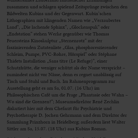
zusammen und schlagen spielend Zeitsprünge zwischen den
Bildwelten Kubins und der Gegenwart. Kubin’schen
Lithographien mit klingenden Namen wie „Verzaubertes
Land“, „Die lachende Sphinx“, „Glockenspuk“ oder
„Endstation“ stehen Werke gegenüber wie Thomas
Feuersteins Kinoskulptur „Sternenrotz“ mit der
faszinierenden Zutatenliste „Glas, phosphoreszierender
Schleim, Pumpe, PVC-Rohre, Hörspiel“ oder Stéphane
Thidets Installation „Sans titre (Le Refuge)“, einer
Schutzhütte, die weniger schützt als der Name verspricht –
zumindest nicht vor Nässe, denn es regnet unablässig auf
Tisch und Stuhl und Buch. Im Rahmenprogramm zur
Ausstellung geht es am Sa, 01.07. (16 Uhr) im
Philosophischen Café um die Frage „Phantasie oder Wahn –
Wo sind die Grenzen?“; Museumsdirektor René Zechlin
diskutiert hier mit dem Chefarzt für Psychiatrie und
Psychotherapie D. Jochen Gehrmann und dem Direktor der
Sammlung Prinzhorn in Heidelberg; außerdem liest Walter
Sittler am Sa, 15.07. (18 Uhr) aus Kubins Roman.