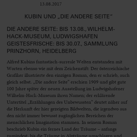
13.08.2017
Ausstellungen
KUBIN UND „DIE ANDERE SEITE“
DIE ANDERE SEITE: BIS 13.08., WILHELM-
HACK-MUSEUM, LUDWIGSHAFEN
GEISTESFRISCHE: BIS 30.07., SAMMLUNG
PRINZHORN, HEIDELBERG
Alfred Kubins fantastisch-surreale Welten entstanden mit
Worten ebenso wie mit dem Zeichenstift: Der österreichische
Grafiker illustrierte den einzigen Roman, den er schrieb, auch
gleich selbst. „Die andere Seite“ erschien 1909 und gibt gute
100 Jahre später der neuen Ausstellung im Ludwigshafener
Wilhelm-Hack-Museum ihren Namen; der erklärende
Untertitel „Erzählungen des Unbewussten“ deutet näher auf
die Herkunft der hier gezeigten Bildwelten, die irgendwo aus
den nicht immer bewusst zugänglichen Bereichen der
menschlichen Imagination stammen. In seinem Roman
beschrieb Kubin ein fernes Land der Träume – anfangs
zumindest, bis die Träume in Alpträume umschlagen und