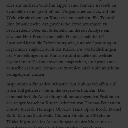
alles zur anderen Seite hin kippt. Seine Fantasie ist reich an
Symboliken und greift oft auf Vergangenes zurück, auf die
Welt, wie sie einem zu Kinderzeiten erschien. Ein Traum?
Eine künstlerische Art, psychische Extremzustände zu
beschreiben? Oder ein Sittenbild, an dessen Analyse ein
gewisser Herr Freud seine helle Freude gehabt hätte?
Spannend kann die Erforschung sein, und wo Spannung ist,
liegt immer zugleich auch das Risiko. Die Verbildlichungen
der Vorstellungen und Fantasien sind anziehend, weil sie
eigene innere Gedankenwelten ansprechen, und genau aus
demselben Grunde können sie zuweilen auch unheimlich bis
beängstigend wirken.
Inspirationen für andere Künstler hat Kubins Schaffen auf
jeden Fall geliefert – bis in die Gegenwart hinein. Das
demonstriert die Ausstellung mit herausragenden Positionen
der zeitgenössischen Kunst: Arbeiten von Thomas Feuerstein,
Dorota Jurczak, Henrique Oliveira, Hans Op de Beeck, Daniel
Roth, Markus Schinwald, Chiharu Shiota und Stéphane
Thidet fügen sich im Ausstellungsraum des Museums als
wundersames Zauberland fantastischer Erzählungen