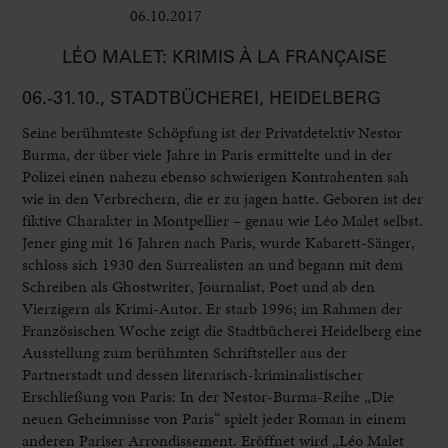
06.10.2017
Ausstellungen
LÉO MALET: KRIMIS À LA FRANÇAISE
06.-31.10., STADTBÜCHEREI, HEIDELBERG
Seine berühmteste Schöpfung ist der Privatdetektiv Nestor
Burma, der über viele Jahre in Paris ermittelte und in der
Polizei einen nahezu ebenso schwierigen Kontrahenten sah
wie in den Verbrechern, die er zu jagen hatte. Geboren ist der
fiktive Charakter in Montpellier – genau wie Léo Malet selbst.
Jener ging mit 16 Jahren nach Paris, wurde Kabarett-Sänger,
schloss sich 1930 den Surrealisten an und begann mit dem
Schreiben als Ghostwriter, Journalist, Poet und ab den
Vierzigern als Krimi-Autor. Er starb 1996; im Rahmen der
Französischen Woche zeigt die Stadtbücherei Heidelberg eine
Ausstellung zum berühmten Schriftsteller aus der
Partnerstadt und dessen literarisch-kriminalistischer
Erschließung von Paris: In der Nestor-Burma-Reihe „Die
neuen Geheimnisse von Paris“ spielt jeder Roman in einem
anderen Pariser Arrondissement. Eröffnet wird „Léo Malet