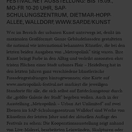
FESTIVAL.NET AUSSTELLUNG: BIS 15.09.,
MO-FR 10-20 UHR, SAP-
SCHULUNGSZENTRUM, DIETMAR-HOPP-
ALLEE, WALLDORF, WWW.SAP.DE/KUNST
Wer im Bereich der urbanen Kunst unterwegs ist, denkt im
maximalen Großformat: Ganze Gebäudefassaden gestalteten
die national wie international bekannten Künstler, die bei den
letzten beiden Ausgaben von „Metropolink“ tätig waren. Ihre
Kunst bringt Farbe in den Alltag und verleiht ansonsten eher
tristen Flächen einer Stadt urbanes Flair – Heidelberg hat in
den letzten Jahren ganz verschiedene künstlerische
Fassadengestaltungen hinzugewonnen; eine Karte auf
www.metropolink-festival.net markiert die jeweiligen
Standorte für alle, die sich selbst auf Entdeckungstour durch
die „größte Galerie der Stadt“ begeben wollen. Auch in der
Ausstellung „Metropolink – Urban Art Unlimited“ auf zwei
Ebenen im SAP-Schulungszentrum Walldorf sind Werke von
Künstlern der letzten Jahre und der aktuellen Auflage des
Festivals zu sehen: Die Kooperationsausstellung zeigt anhand
von Live-Malerei, bearbeiteten Leinwänden, Skulpturen oder