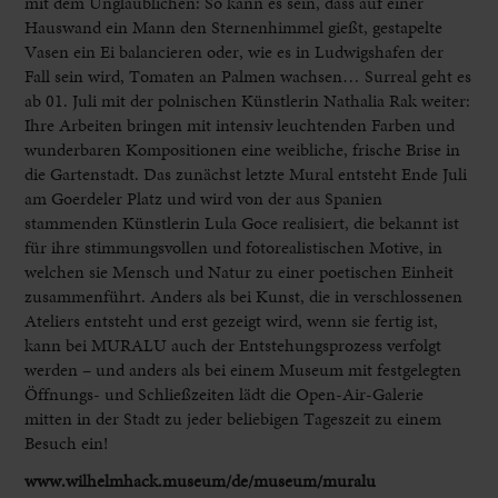
mit dem Unglaublichen: So kann es sein, dass auf einer
Hauswand ein Mann den Sternenhimmel gießt, gestapelte
Vasen ein Ei balancieren oder, wie es in Ludwigshafen der
Fall sein wird, Tomaten an Palmen wachsen… Surreal geht es
ab 01. Juli mit der polnischen Künstlerin Nathalia Rak weiter:
Ihre Arbeiten bringen mit intensiv leuchtenden Farben und
wunderbaren Kompositionen eine weibliche, frische Brise in
die Gartenstadt. Das zunächst letzte Mural entsteht Ende Juli
am Goerdeler Platz und wird von der aus Spanien
stammenden Künstlerin Lula Goce realisiert, die bekannt ist
für ihre stimmungsvollen und fotorealistischen Motive, in
welchen sie Mensch und Natur zu einer poetischen Einheit
zusammenführt. Anders als bei Kunst, die in verschlossenen
Ateliers entsteht und erst gezeigt wird, wenn sie fertig ist,
kann bei MURALU auch der Entstehungsprozess verfolgt
werden – und anders als bei einem Museum mit festgelegten
Öffnungs- und Schließzeiten lädt die Open-Air-Galerie
mitten in der Stadt zu jeder beliebigen Tageszeit zu einem
Besuch ein!
www.wilhelmhack.museum/de/museum/muralu