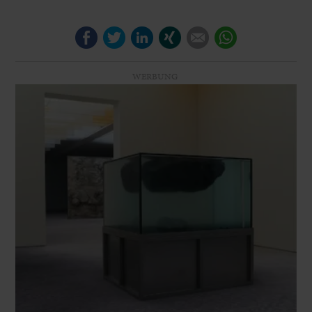
Facebook
Twitter
LinkedIn
Xing
E-mail
WhatsApp
WERBUNG