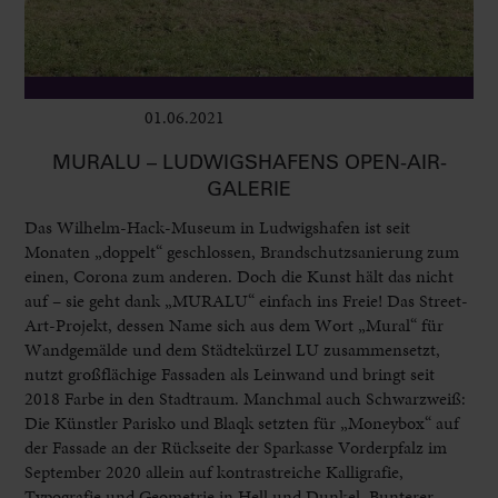
01.06.2021
Ausstellungen
MURALU – LUDWIGSHAFENS OPEN-AIR-
GALERIE
Das Wilhelm-Hack-Museum in Ludwigshafen ist seit
Monaten „doppelt“ geschlossen, Brandschutzsanierung zum
einen, Corona zum anderen. Doch die Kunst hält das nicht
auf – sie geht dank „MURALU“ einfach ins Freie! Das Street-
Art-Projekt, dessen Name sich aus dem Wort „Mural“ für
Wandgemälde und dem Städtekürzel LU zusammensetzt,
nutzt großflächige Fassaden als Leinwand und bringt seit
2018 Farbe in den Stadtraum. Manchmal auch Schwarzweiß:
Die Künstler Parisko und Blaqk setzten für „Moneybox“ auf
der Fassade an der Rückseite der Sparkasse Vorderpfalz im
September 2020 allein auf kontrastreiche Kalligrafie,
Typografie und Geometrie in Hell und Dunkel. Bunterer