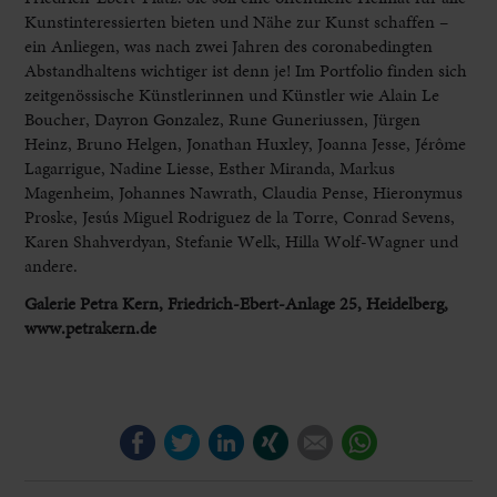
Kunstinteressierten bieten und Nähe zur Kunst schaffen –
ein Anliegen, was nach zwei Jahren des coronabedingten
Abstandhaltens wichtiger ist denn je! Im Portfolio finden sich
zeitgenössische Künstlerinnen und Künstler wie Alain Le
Boucher, Dayron Gonzalez, Rune Guneriussen, Jürgen
Heinz, Bruno Helgen, Jonathan Huxley, Joanna Jesse, Jérôme
Lagarrigue, Nadine Liesse, Esther Miranda, Markus
Magenheim, Johannes Nawrath, Claudia Pense, Hieronymus
Proske, Jesús Miguel Rodriguez de la Torre, Conrad Sevens,
Karen Shahverdyan, Stefanie Welk, Hilla Wolf-Wagner und
andere.
Galerie Petra Kern, Friedrich-Ebert-Anlage 25, Heidelberg,
www.petrakern.de
Facebook
Twitter
LinkedIn
Xing
E-mail
WhatsApp