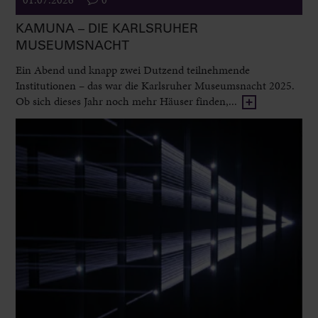
KAMUNA – DIE KARLSRUHER
MUSEUMSNACHT
Ein Abend und knapp zwei Dutzend teilnehmende
Institutionen – das war die Karlsruher Museumsnacht 2025.
Ob sich dieses Jahr noch mehr Häuser finden,...