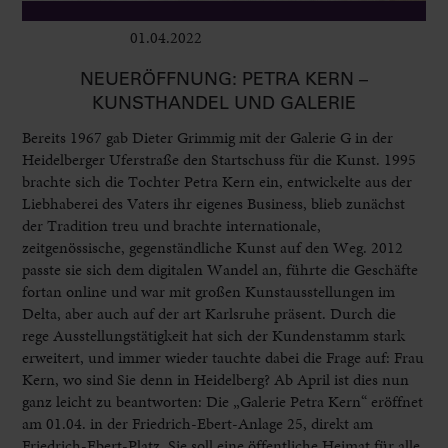
01.04.2022
Ausstellungen
NEUERÖFFNUNG: PETRA KERN –
KUNSTHANDEL UND GALERIE
Bereits 1967 gab Dieter Grimmig mit der Galerie G in der
Heidelberger Uferstraße den Startschuss für die Kunst. 1995
brachte sich die Tochter Petra Kern ein, entwickelte aus der
Liebhaberei des Vaters ihr eigenes Business, blieb zunächst
der Tradition treu und brachte internationale,
zeitgenössische, gegenständliche Kunst auf den Weg. 2012
passte sie sich dem digitalen Wandel an, führte die Geschäfte
fortan online und war mit großen Kunstausstellungen im
Delta, aber auch auf der art Karlsruhe präsent. Durch die
rege Ausstellungstätigkeit hat sich der Kundenstamm stark
erweitert, und immer wieder tauchte dabei die Frage auf: Frau
Kern, wo sind Sie denn in Heidelberg? Ab April ist dies nun
ganz leicht zu beantworten: Die „Galerie Petra Kern“ eröffnet
am 01.04. in der Friedrich-Ebert-Anlage 25, direkt am
Friedrich-Ebert-Platz. Sie soll eine öffentliche Heimat für alle