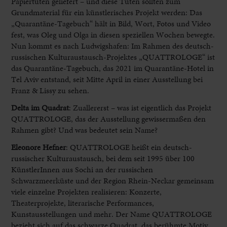
Papiertüten geliefert – und diese Tüten sollten zum
Grundmaterial für ein künstlerisches Projekt werden: Das
„Quarantäne-Tagebuch“ hält in Bild, Wort, Fotos und Video
fest, was Oleg und Olga in diesen speziellen Wochen bewegte.
Nun kommt es nach Ludwigshafen: Im Rahmen des deutsch-
russischen Kulturaustausch-Projektes „QUATTROLOGE“ ist
das Quarantäne-Tagebuch, das 2021 im Quarantäne-Hotel in
Tel Aviv entstand, seit Mitte April in einer Ausstellung bei
Franz & Lissy zu sehen.
Delta im Quadrat
: Zuallererst – was ist eigentlich das Projekt
QUATTROLOGE, das der Ausstellung gewissermaßen den
Rahmen gibt? Und was bedeutet sein Name?
Eleonore Hefner
:
QUATTROLOGE heißt ein deutsch-
russischer Kulturaustausch, bei dem seit 1995 über 100
KünstlerInnen aus Sochi an der russischen
Schwarzmeerküste und der Region Rhein-Neckar gemeinsam
viele einzelne Projekten realisieren: Konzerte,
Theaterprojekte, literarische Performances,
Kunstausstellungen und mehr. Der Name QUATTROLOGE
bezieht sich auf das schwarze Quadrat, das berühmte Motiv