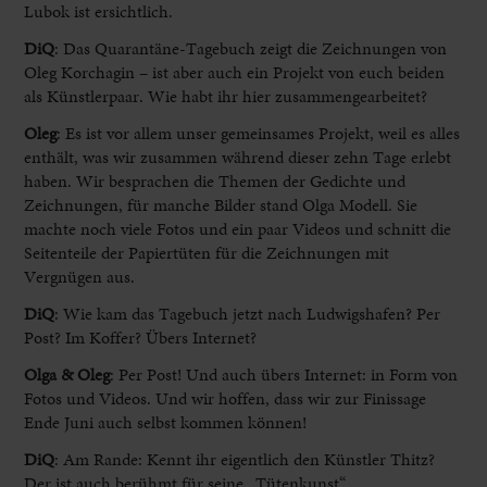
Lubok ist ersichtlich.
DiQ
: Das Quarantäne-Tagebuch zeigt die Zeichnungen von
Oleg Korchagin – ist aber auch ein Projekt von euch beiden
als Künstlerpaar. Wie habt ihr hier zusammengearbeitet?
Oleg
:
Es ist vor allem unser gemeinsames Projekt, weil es alles
enthält, was wir zusammen während dieser zehn Tage erlebt
haben. Wir besprachen die Themen der Gedichte und
Zeichnungen, für manche Bilder stand Olga Modell. Sie
machte noch viele Fotos und ein paar Videos und schnitt die
Seitenteile der Papiertüten für die Zeichnungen mit
Vergnügen aus.
DiQ
: Wie kam das Tagebuch jetzt nach Ludwigshafen? Per
Post? Im Koffer? Übers Internet?
Olga & Oleg
:
Per Post! Und auch übers Internet: in Form von
Fotos und Videos. Und wir hoffen, dass wir zur Finissage
Ende Juni auch selbst kommen können!
DiQ
: Am Rande: Kennt ihr eigentlich den Künstler Thitz?
Der ist auch berühmt für seine „Tütenkunst“…