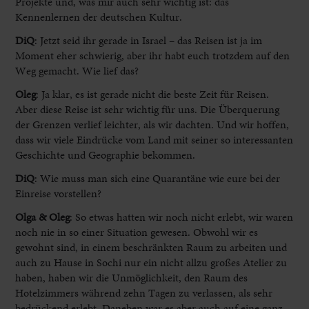
Projekte und, was mir auch sehr wichtig ist: das
Kennenlernen der deutschen Kultur.
DiQ
: Jetzt seid ihr gerade in Israel – das Reisen ist ja im
Moment eher schwierig, aber ihr habt euch trotzdem auf den
Weg gemacht. Wie lief das?
Oleg
:
Ja klar, es ist gerade nicht die beste Zeit für Reisen.
Aber diese Reise ist sehr wichtig für uns. Die Überquerung
der Grenzen verlief leichter, als wir dachten. Und wir hoffen,
dass wir viele Eindrücke vom Land mit seiner so interessanten
Geschichte und Geographie bekommen.
DiQ
: Wie muss man sich eine Quarantäne wie eure bei der
Einreise vorstellen?
Olga & Oleg
:
So etwas hatten wir noch nicht erlebt, wir waren
noch nie in so einer Situation gewesen. Obwohl wir es
gewohnt sind, in einem beschränkten Raum zu arbeiten und
auch zu Hause in Sochi nur ein nicht allzu großes Atelier zu
haben, haben wir die Unmöglichkeit, den Raum des
Hotelzimmers während zehn Tagen zu verlassen, als sehr
bedrückend erlebt. Daneben war es aber auch auf eine ganz