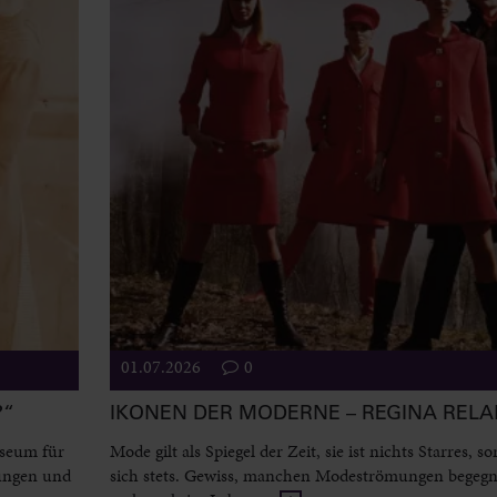
01.07.2026
0
?“
IKONEN DER MODERNE – REGINA REL
useum für
Mode gilt als Spiegel der Zeit, sie ist nichts Starres, 
ungen und
sich stets. Gewiss, manchen Modeströmungen begeg