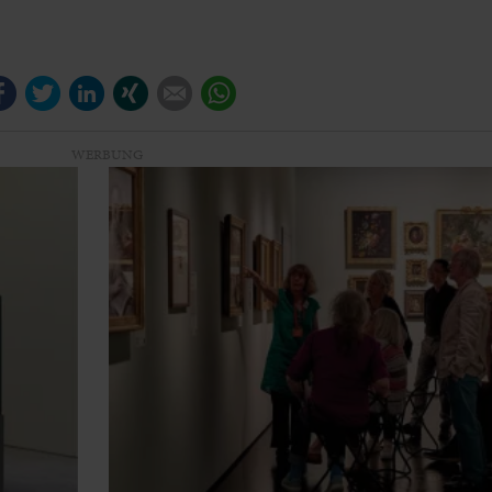
Facebook
Twitter
LinkedIn
Xing
E-mail
WhatsApp
WERBUNG