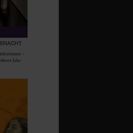
MSNACHT
titutionen –
dieses Jahr