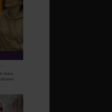
G…
t vielen
berühmten