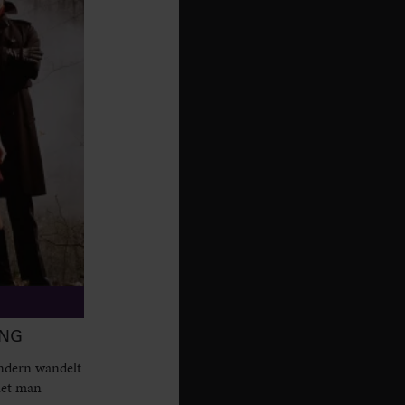
ANG
sondern wandelt
net man