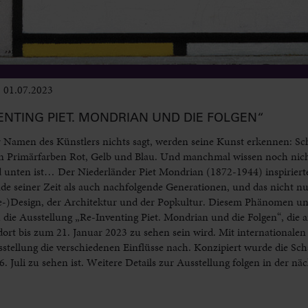
01.07.2023
Ausstellungen
ENTING PIET. MONDRIAN UND DIE FOLGEN“
r Namen des Künstlers nichts sagt, werden seine Kunst erkennen: S
 den Primärfarben Rot, Gelb und Blau. Und manchmal wissen noch nich
d unten ist… Der Niederländer Piet Mondrian (1872-1944) inspiriert
e seiner Zeit als auch nachfolgende Generationen, und das nicht nu
-)Design, der Architektur und der Popkultur. Diesem Phänomen u
ie Ausstellung „Re-Inventing Piet. Mondrian und die Folgen“, die 
 bis zum 21. Januar 2023 zu sehen sein wird. Mit internationalen
tellung die verschiedenen Einflüsse nach. Konzipiert wurde die Sc
Juli zu sehen ist. Weitere Details zur Ausstellung folgen in der nä