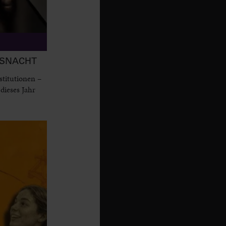
MSNACHT
titutionen –
dieses Jahr