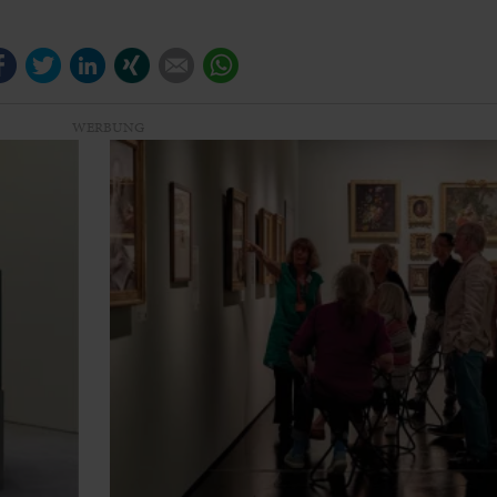
Facebook
Twitter
LinkedIn
Xing
E-mail
WhatsApp
WERBUNG