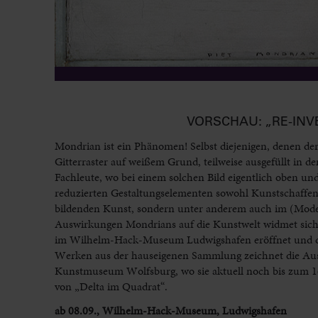
VORSCHAU: „RE-INV
Mondrian ist ein Phänomen! Selbst diejenigen, denen de
Gitterraster auf weißem Grund, teilweise ausgefüllt in
Fachleute, wo bei einem solchen Bild eigentlich oben un
reduzierten Gestaltungselementen sowohl Kunstschaffend
bildenden Kunst, sondern unter anderem auch im (Mode
Auswirkungen Mondrians auf die Kunstwelt widmet sich d
im Wilhelm-Hack-Museum Ludwigshafen eröffnet und dort
Werken aus der hauseigenen Sammlung zeichnet die Auss
Kunstmuseum Wolfsburg, wo sie aktuell noch bis zum 16. 
von „Delta im Quadrat“.
ab 08.09., Wilhelm-Hack-Museum, Ludwigshafen