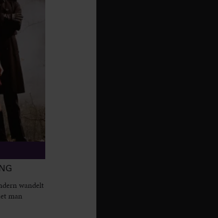
ANG
sondern wandelt
net man