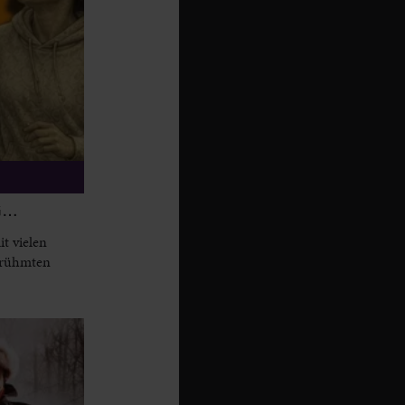
G…
t vielen
berühmten