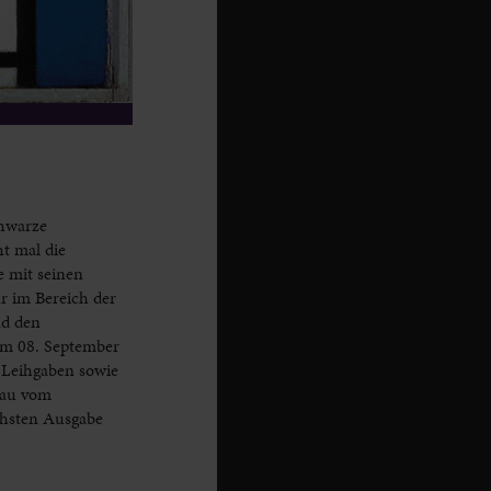
chwarze
t mal die
e mit seinen
r im Bereich der
nd den
am 08. September
 Leihgaben sowie
hau vom
chsten Ausgabe