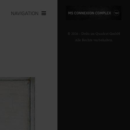
NAVIGATION
© 2026 - Delta im Quadrat GmbH
Alle Rechte vorbehalten.