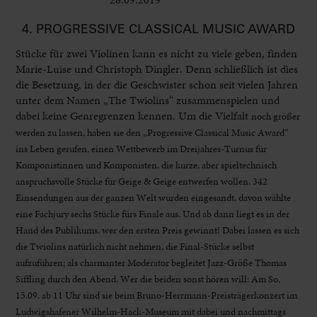
4. PROGRESSIVE CLASSICAL MUSIC AWARD
Stücke für zwei Violinen kann es nicht zu viele geben, finden
Marie-Luise und Christoph Dingler. Denn schließlich ist dies
die Besetzung, in der die Geschwister schon seit vielen Jahren
unter dem Namen „The Twiolins“ zusammenspielen und
dabei keine Genregrenzen kennen. Um die Vielfalt
noch größer
werden
zu lassen, haben sie
den „Progressive
Classical Music Award“
ins Leben gerufen,
einen Wettbewerb
im Dreijahres-Turnus für
Komponistinnen und Komponisten, die kurze, aber spieltechnisch
anspruchsvolle Stücke für Geige & Geige entwerfen wollen. 342
Einsendungen aus der ganzen Welt wurden eingesandt, davon wählte
eine Fachjury sechs Stücke fürs Finale aus. Und ab dann liegt es in der
Hand des Publikums, wer den ersten Preis gewinnt! Dabei lassen es sich
die Twiolins natürlich nicht nehmen, die Final-Stücke selbst
aufzuführen; als charmanter Moderator begleitet Jazz-Größe Thomas
Siffling durch den Abend. Wer die beiden sonst hören will: Am So,
15.09. ab 11 Uhr sind sie beim Bruno-Herrmann-Preisträgerkonzert im
Ludwigshafener Wilhelm-Hack-Museum mit dabei und nachmittags