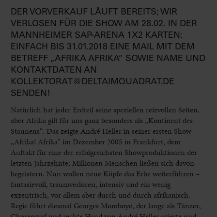
DER VORVERKAUF LÄUFT BEREITS; WIR
VERLOSEN FÜR DIE SHOW AM 28.02. IN DER
MANNHEIMER SAP-ARENA 1X2 KARTEN:
EINFACH BIS 31.01.2018 EINE MAIL MIT DEM
BETREFF „AFRIKA AFRIKA“ SOWIE NAME UND
KONTAKTDATEN AN
KOLLEKTORAT@DELTAIMQUADRAT.DE
SENDEN!
Natürlich hat jeder Erdteil seine speziellen reizvollen Seiten,
aber Afrika gilt für uns ganz besonders als „Kontinent des
Staunens“. Das zeigte André Heller in seiner ersten Show
„Afrika! Afrika“ im Dezember 2005 in Frankfurt, dem
Auftakt für eine der erfolgreichsten Showproduktionen der
letzten Jahrzehnte; Millionen Menschen ließen sich davon
begeistern. Nun wollen neue Köpfe das Erbe weiterführen –
fantasievoll, traumverloren, intensiv und ein wenig
exzentrisch, vor allem aber durch und durch afrikanisch.
Regie führt diesmal Georges Momboye, der lange als Tänzer,
Choreograf und rechte Hand von André Heller agierte und