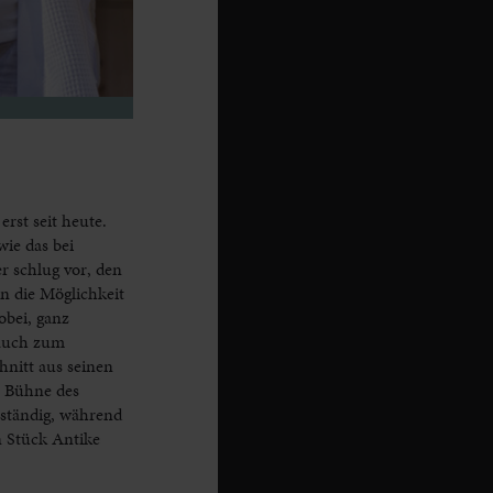
erst seit heute.
ie das bei
er schlug vor, den
n die Möglichkeit
obei, ganz
 auch zum
nitt aus seinen
e Bühne des
uständig, während
n Stück Antike