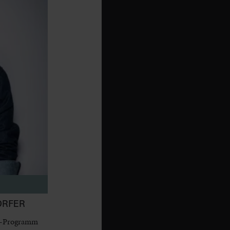
ORFER
dy-Programm