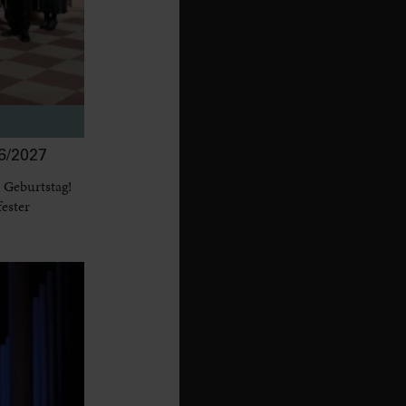
/2027
 Geburtstag!
fester