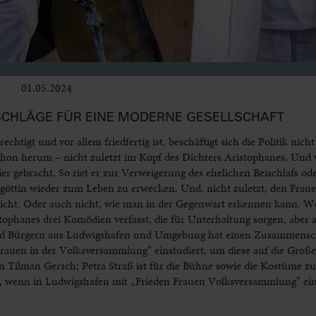
01.05.2024
Bühne
CHLÄGE FÜR EINE MODERNE GESELLSCHAFT
echtigt und vor allem friedfertig ist, beschäftigt sich die Politik nicht 
hon herum – nicht zuletzt im Kopf des Dichters Aristophanes. Und w
pier gebracht. So riet er zur Verweigerung des ehelichen Beischlafs od
göttin wieder zum Leben zu erwecken. Und, nicht zuletzt, den Fraue
elleicht. Oder auch nicht, wie man in der Gegenwart erkennen kann. W
ophanes drei Komödien verfasst, die für Unterhaltung sorgen, aber
d Bürgern aus Ludwigshafen und Umgebung hat einen Zusammensch
Frauen in der Volksversammlung“ einstudiert, um diese auf die Groß
on Tilman Gersch; Petra Straß ist für die Bühne sowie die Kostüme z
ot, wenn in Ludwigshafen mit „Frieden Frauen Volksversammlung“ ei