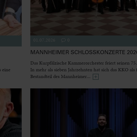
01.07.2026
0
MANNHEIMER SCHLOSSKONZERTE 2026
Das Kurpfälzische Kammerorchester feiert seinen 75.
 eine
In mehr als sieben Jahrzehnten hat sich das KKO als 
Bestandteil des Mannheimer...