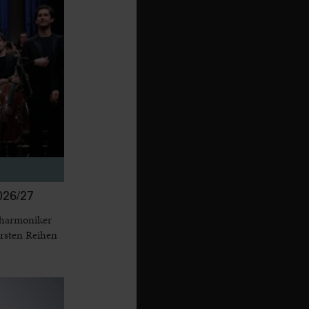
26/27
lharmoniker
ersten Reihen