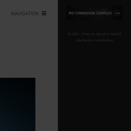
NAVIGATION
© 2026 - Delta im Quadrat GmbH
Alle Rechte vorbehalten.