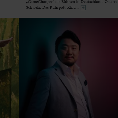
„GameChanger“ die Bühnen in Deutschland, Österre
Schweiz. Das Ruhrpott-Kind...