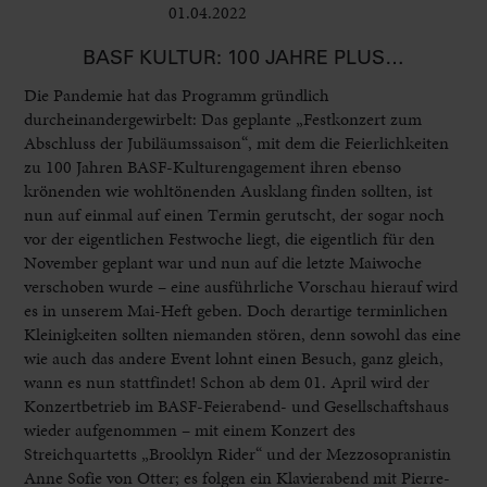
01.04.2022
Bühne
BASF KULTUR: 100 JAHRE PLUS…
Die Pandemie hat das Programm gründlich
durcheinandergewirbelt: Das geplante „Festkonzert zum
Abschluss der Jubiläumssaison“, mit dem die Feierlichkeiten
zu 100 Jahren BASF-Kulturengagement ihren ebenso
krönenden wie wohltönenden Ausklang finden sollten, ist
nun auf einmal auf einen Termin gerutscht, der sogar noch
vor der eigentlichen Festwoche liegt, die eigentlich für den
November geplant war und nun auf die letzte Maiwoche
verschoben wurde – eine ausführliche Vorschau hierauf wird
es in unserem Mai-Heft geben. Doch derartige terminlichen
Kleinigkeiten sollten niemanden stören, denn sowohl das eine
wie auch das andere Event lohnt einen Besuch, ganz gleich,
wann es nun stattfindet! Schon ab dem 01. April wird der
Konzertbetrieb im BASF-Feierabend- und Gesellschaftshaus
wieder aufgenommen – mit einem Konzert des
Streichquartetts „Brooklyn Rider“ und der Mezzosopranistin
Anne Sofie von Otter; es folgen ein Klavierabend mit Pierre-