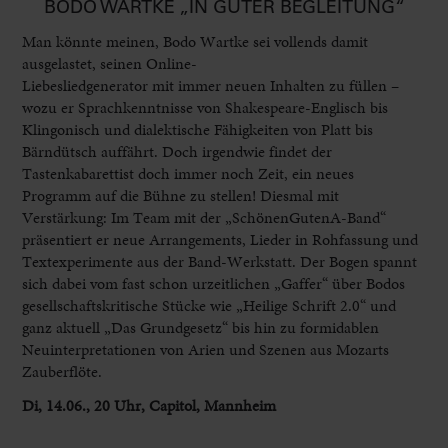
BODO WARTKE „IN GUTER BEGLEITUNG“
Man könnte meinen, Bodo Wartke sei vollends damit
ausgelastet, seinen Online-
Liebesliedgenerator mit immer neuen Inhalten zu füllen –
wozu er Sprachkenntnisse von Shakespeare-Englisch bis
Klingonisch und dialektische Fähigkeiten von Platt bis
Bärndütsch auffährt. Doch irgendwie findet der
Tastenkabarettist doch immer noch Zeit, ein neues
Programm auf die Bühne zu stellen! Diesmal mit
Verstärkung: Im Team mit der „SchönenGutenA-Band“
präsentiert er neue Arrangements, Lieder in Rohfassung und
Textexperimente aus der Band-Werkstatt. Der Bogen spannt
sich dabei vom fast schon urzeitlichen „Gaffer“ über Bodos
gesellschaftskritische Stücke wie „Heilige Schrift 2.0“ und
ganz aktuell „Das Grundgesetz“ bis hin zu formidablen
Neuinterpretationen von Arien und Szenen aus Mozarts
Zauberflöte.
Di, 14.06., 20 Uhr, Capitol, Mannheim