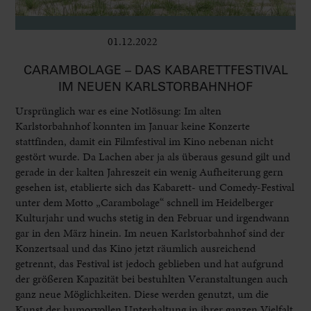
01.12.2022
Bühne
CARAMBOLAGE – DAS KABARETTFESTIVAL
IM NEUEN KARLSTORBAHNHOF
Ursprünglich war es eine Notlösung: Im alten
Karlstorbahnhof konnten im Januar keine Konzerte
stattfinden, damit ein Filmfestival im Kino nebenan nicht
gestört wurde. Da Lachen aber ja als überaus gesund gilt und
gerade in der kalten Jahreszeit ein wenig Aufheiterung gern
gesehen ist, etablierte sich das Kabarett- und Comedy-Festival
unter dem Motto „Carambolage“ schnell im Heidelberger
Kulturjahr und wuchs stetig in den Februar und irgendwann
gar in den März hinein. Im neuen Karlstorbahnhof sind der
Konzertsaal und das Kino jetzt räumlich ausreichend
getrennt, das Festival ist jedoch geblieben und hat aufgrund
der größeren Kapazität bei bestuhlten Veranstaltungen auch
ganz neue Möglichkeiten. Diese werden genutzt, um die
Kunst der humorvollen Unterhaltung in ihrer ganzen Vielfalt