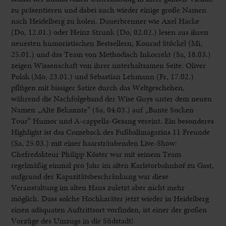
zu präsentieren und dabei auch wieder einige große Namen
nach Heidelberg zu holen. Dauerbrenner wie Axel Hacke
(Do, 12.01.) oder Heinz Strunk (Do, 02.02.) lesen aus ihren
neuesten humoristischen Bestsellern, Konrad Stöckel (Mi,
25.01.) und das Team von Methodisch Inkorrekt (Sa, 18.03.)
zeigen Wissenschaft von ihrer unterhaltsamen Seite. Oliver
Polak (Mo, 23.01.) und Sebastian Lehmann (Fr, 17.02.)
pflügen mit bissiger Satire durch das Weltgeschehen,
während die Nachfolgeband der Wise Guys unter dem neuen
Namen „Alte Bekannte“ (Sa, 04.03.) auf „Bunte Socken
Tour“ Humor und A-cappella-Gesang vereint. Ein besonderes
Highlight ist das Comeback des Fußballmagazins 11 Freunde
(Sa, 25.03.) mit einer haarsträubenden Live-Show:
Chefredakteur Philipp Köster war mit seinem Team
regelmäßig einmal pro Jahr im alten Karlstorbahnhof zu Gast,
aufgrund der Kapazitätsbeschränkung war diese
Veranstaltung im alten Haus zuletzt aber nicht mehr
möglich. Dass solche Hochkaräter jetzt wieder in Heidelberg
einen adäquaten Auftrittsort vorfinden, ist einer der großen
Vorzüge des Umzugs in die Südstadt!