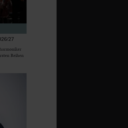
26/27
lharmoniker
ersten Reihen