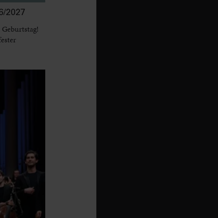
/2027
 Geburtstag!
fester