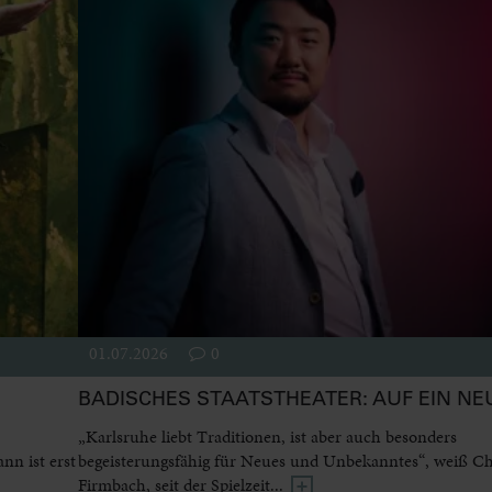
01.07.2026
0
BADISCHES STAATSTHEATER: AUF EIN NE
„Karlsruhe liebt Traditionen, ist aber auch besonders
n ist erst
begeisterungsfähig für Neues und Unbekanntes“, weiß Ch
Firmbach, seit der Spielzeit...