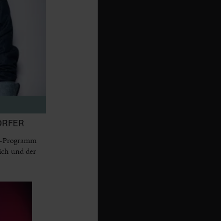
ORFER
dy-Programm
ich und der