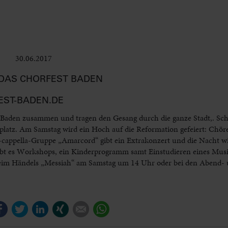
30.06.2017
Bühne
DAS CHORFEST BADEN
RFEST-BADEN.DE
Baden zusammen und tragen den Gesang durch die ganze Stadt,. Sch
splatz. Am Samstag wird ein Hoch auf die Reformation gefeiert: Chöre
cappella-Gruppe „Amarcord“ gibt ein Extrakonzert und die Nacht wi
t es Workshops, ein Kinderprogramm samt Einstudieren eines Music
l beim Händels „Messiah“ am Samstag um 14 Uhr oder bei den Abend-
Facebook
Twitter
LinkedIn
Xing
E-mail
WhatsApp