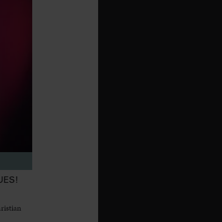
UES!
ristian