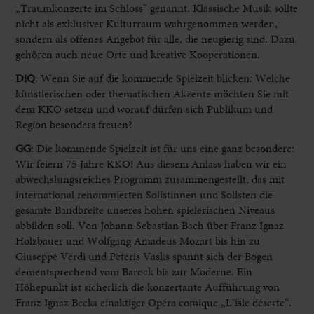
„Traumkonzerte im Schloss“ genannt. Klassische Musik sollte
nicht als exklusiver Kulturraum wahrgenommen werden,
sondern als offenes Angebot für alle, die neugierig sind. Dazu
gehören auch neue Orte und kreative Kooperationen.
DiQ
: Wenn Sie auf die kommende Spielzeit blicken: Welche
künstlerischen oder thematischen Akzente möchten Sie mit
dem KKO setzen und worauf dürfen sich Publikum und
Region besonders freuen?
GG
:
Die kommende Spielzeit ist für uns eine ganz besondere:
Wir feiern 75 Jahre KKO! Aus diesem Anlass haben wir ein
abwechslungsreiches Programm zusammengestellt, das mit
international renommierten Solistinnen und Solisten die
gesamte Bandbreite unseres hohen spielerischen Niveaus
abbilden soll. Von Johann Sebastian Bach über Franz Ignaz
Holzbauer und Wolfgang Amadeus Mozart bis hin zu
Giuseppe Verdi und Peteris Vasks spannt sich der Bogen
dementsprechend vom Barock bis zur Moderne. Ein
Höhepunkt ist sicherlich die konzertante Aufführung von
Franz Ignaz Becks einaktiger Opéra comique „L’isle déserte“.