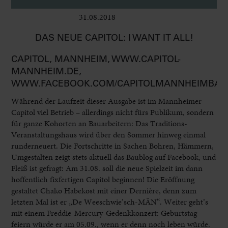
31.08.2018
Bühne
DAS NEUE CAPITOL: I WANT IT ALL!
CAPITOL, MANNHEIM, WWW.CAPITOL-
MANNHEIM.DE,
WWW.FACEBOOK.COM/CAPITOLMANNHEIMBA
Während der Laufzeit dieser Ausgabe ist im Mannheimer
Capitol viel Betrieb – allerdings nicht fürs Publikum, sondern
für ganze Kohorten an Bauarbeitern: Das Traditions-
Veranstaltungshaus wird über den Sommer hinweg einmal
runderneuert. Die Fortschritte in Sachen Bohren, Hämmern,
Umgestalten zeigt stets aktuell das Baublog auf Facebook, und
Fleiß ist gefragt: Am 31.08. soll die neue Spielzeit im dann
hoffentlich fixfertigen Capitol beginnen! Die Eröffnung
gestaltet Chako Habekost mit einer Dernière, denn zum
letzten Mal ist er „De Weeschwie’sch-MÄN“. Weiter geht’s
mit einem Freddie-Mercury-Gedenkkonzert: Geburtstag
feiern würde er am 05.09., wenn er denn noch leben würde.