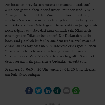
Ein bisschen Provokation mischt so manche Runde auf –
auch den gemütlichen Abend unter Freunden und Familie.
Allzu gemütlich findet ihn Vincent, und so enthüllt er,
welchen Namen er seinem noch ungeborenen Sohn geben
will: Adolphe. Französisch geschrieben sieht das ja irgendwie
noch élégant aus, aber darf man wirklich sein Kind nach
einem großen Diktator benennen? Die Diskussion kocht
hoch und plötzlich läuft alles aus dem Ruder, weil man auf
einmal all das sagt, was man im Interesse eines gedeihlichen
Zusammenlebens besser verschweigen würde. Für die
Zuschauer der bösen Komödie ist das ein großer Spaß, bei
dem aber auch ein paar ernste Gedanken erlaubt sind.
Premiere: Sa, 06.04., 20 Uhr, auch: 27.04., 20 Uhr, Theater
am Puls, Schwetzingen
Facebook
Twitter
LinkedIn
Xing
E-mail
WhatsApp
WERBUNG