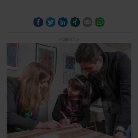
Facebook
Twitter
LinkedIn
Xing
E-mail
WhatsApp
WERBUNG