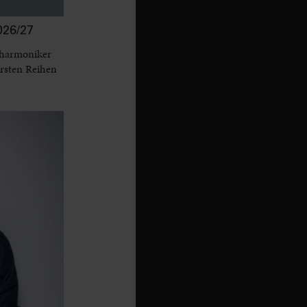
26/27
lharmoniker
ersten Reihen