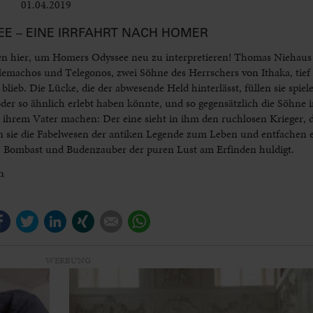
01.04.2019
Bühne
EE – EINE IRRFAHRT NACH HOMER
hen hier, um Homers Odyssee neu zu interpretieren! Thomas Niehaus
machos und Telegonos, zwei Söhne des Herrschers von Ithaka, tief e
lieb. Die Lücke, die der abwesende Held hinterlässt, füllen sie spiele
oder so ähnlich erlebt haben könnte, und so gegensätzlich die Söhne 
von ihrem Vater machen: Der eine sieht in ihm den ruchlosen Krieger, 
n sie die Fabelwesen der antiken Legende zum Leben und entfachen 
, Bombast und Budenzauber der puren Lust am Erfinden huldigt.
n
Facebook
Twitter
LinkedIn
Xing
E-mail
WhatsApp
WERBUNG