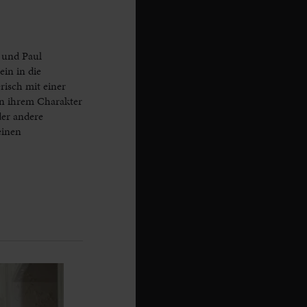
 und Paul
in in die
risch mit einer
in ihrem Charakter
der andere
einen