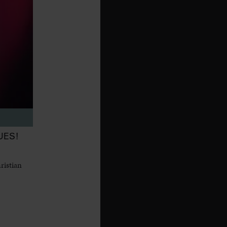
UES!
ristian