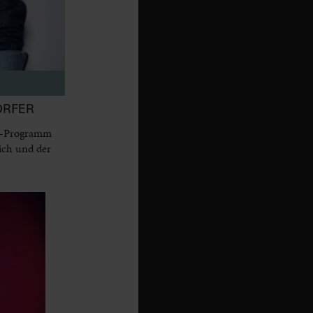
ORFER
dy-Programm
ich und der