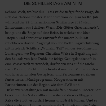
DIE SCHILLERTAGE AM NTM
Schöne Welt, wo bist du? – Das ist die tiefgreifende Frage, die
sich das Nationaltheater Mannheim vom 22. Juni bis 02. Juli
während der 22. Internationalen Schillertage 2023 stellt.
Entnommen aus Schillers Werk „Die Götter Griechenlands“,
bringt uns die Frage auf eine Reise, in welcher wir über
Utopien und alternative Entwürfe für unsere Zukunft
reflektieren dürfen. Angeregt von der Eröffnungsvorführung
mit Friedrich Schillers „Wilhelm Tell“ auf der Seebühne im
Luisenpark, wo Regisseur Christian Weise in Begleitung mit
den Sounds von Jens Dohle die felsige Gebirgslandschaft in
eine Wasserwelt verwandelt, dürfen wir uns auf die Suche
nach Freiheit, Recht und Schönheit machen. Mit nationalen
und internationalen Gastspielen und Performances, einem
fantastischen Musikprogramm, Kooperationen mit
PartnerInnen aus der Region wie dem SWR und
Diskursveranstaltungen mit namhaften Stimmen unserer Zeit
bereichert das Nationaltheater während dieser elftägigen
Reise die Stadt, es fordert heraus und lässt träumen. Und es
feiert nicht nur Schiller, sondern die Zukunft und das Leben