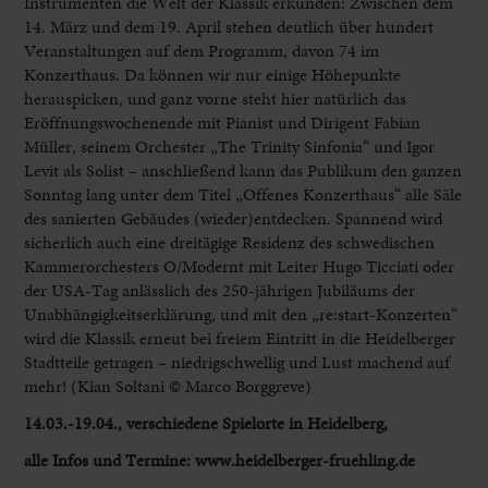
Instrumenten die Welt der Klassik erkunden: Zwischen dem
14. März und dem 19. April stehen deutlich über hundert
Veranstaltungen auf dem Programm, davon 74 im
Konzerthaus. Da können wir nur einige Höhepunkte
herauspicken, und ganz vorne steht hier natürlich das
Eröffnungswochenende mit Pianist und Dirigent Fabian
Müller, seinem Orchester „The Trinity Sinfonia“ und Igor
Levit als Solist – anschließend kann das Publikum den ganzen
Sonntag lang unter dem Titel „Offenes Konzerthaus“ alle Säle
des sanierten Gebäudes (wieder)entdecken. Spannend wird
sicherlich auch eine dreitägige Residenz des schwedischen
Kammerorchesters O/Modernt mit Leiter Hugo Ticciati oder
der USA-Tag anlässlich des 250-jährigen Jubiläums der
Unabhängigkeitserklärung, und mit den „re:start-Konzerten“
wird die Klassik erneut bei freiem Eintritt in die Heidelberger
Stadtteile getragen – niedrigschwellig und Lust machend auf
mehr! (Kian Soltani © Marco Borggreve)
14.03.-19.04., verschiedene Spielorte in Heidelberg,
alle Infos und Termine: www.heidelberger-fruehling.de