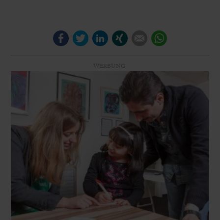
Facebook
Twitter
LinkedIn
Xing
E-mail
WhatsApp
WERBUNG