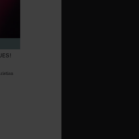
UES!
ristian