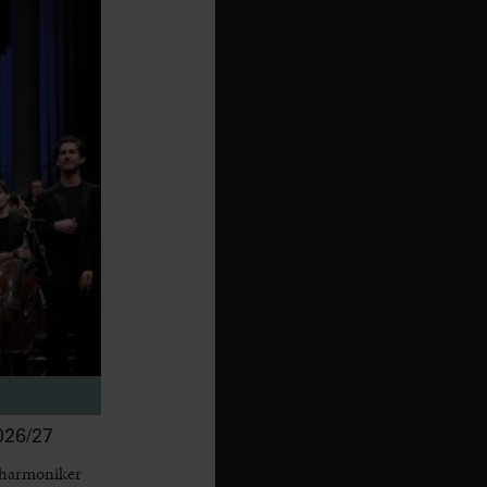
26/27
lharmoniker