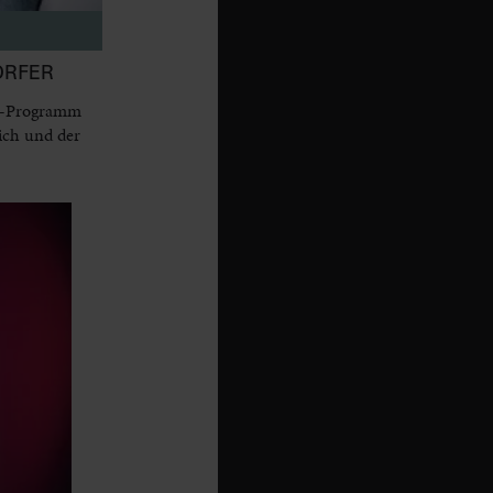
ORFER
dy-Programm
ich und der