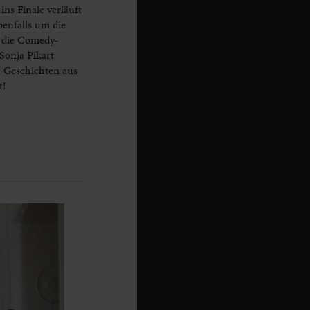
s Finale verläuft
benfalls um die
r die Comedy-
Sonja Pikart
n Geschichten aus
t!