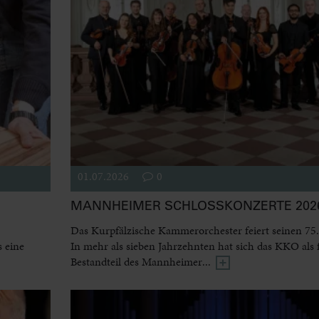
01.07.2026
0
MANNHEIMER SCHLOSSKONZERTE 2026
Das Kurpfälzische Kammerorchester feiert seinen 75.
 eine
In mehr als sieben Jahrzehnten hat sich das KKO als 
Bestandteil des Mannheimer...