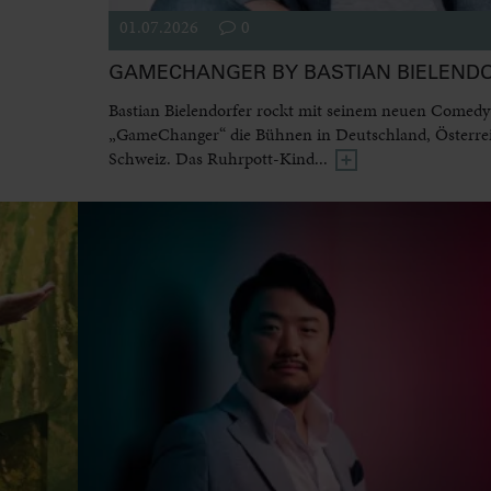
01.07.2026
0
GAMECHANGER BY BASTIAN BIELEND
Bastian Bielendorfer rockt mit seinem neuen Come
„GameChanger“ die Bühnen in Deutschland, Österre
Schweiz. Das Ruhrpott-Kind...