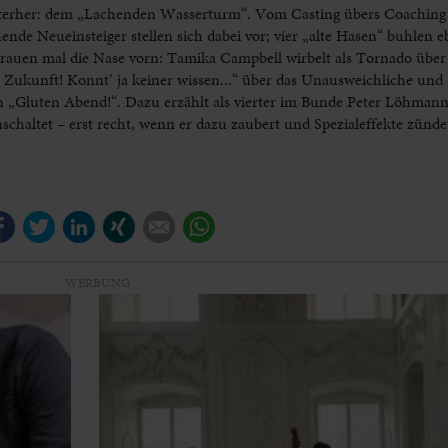
erher: dem „Lachenden Wasserturm“. Vom Casting übers Coaching in
ende Neueinsteiger stellen sich dabei vor; vier „alte Hasen“ buhlen e
Frauen mal die Nase vorn: Tamika Campbell wirbelt als Tornado übe
 Zukunft! Konnt’ ja keiner wissen...“ über das Unausweichliche und 
 „Gluten Abend!“. Dazu erzählt als vierter im Bunde Peter Löhman
schaltet – erst recht, wenn er dazu zaubert und Spezialeffekte zünde
Facebook
Twitter
LinkedIn
Xing
E-mail
WhatsApp
WERBUNG