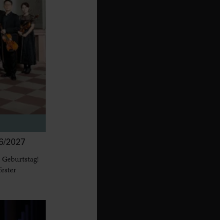
/2027
 Geburtstag!
fester