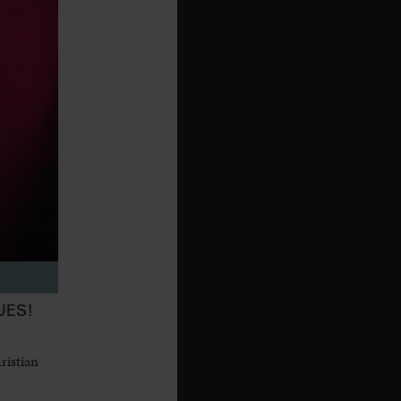
UES!
ristian