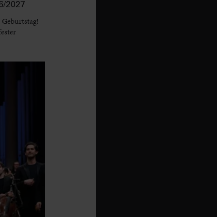
/2027
 Geburtstag!
fester