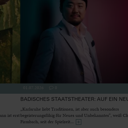
01.07.2026
0
BADISCHES STAATSTHEATER: AUF EIN NE
„Karlsruhe liebt Traditionen, ist aber auch besonders
n ist erst
begeisterungsfähig für Neues und Unbekanntes“, weiß Ch
Firmbach, seit der Spielzeit...