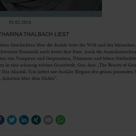
01.02.2024
Bühne
THARINA THALBACH LIEST
rieben Geschichten über die dunkle Seite der Welt und des Menschen.
r Schwarzen Romantik noch heute ihre Fans. Auch die Ausnahmeschau
ten von Vampiren und Gespenstern, Dämonen und bösen Stiefmüttern
hen in eine schaurig-schöne Gruselwelt. Gut, dass „The Beauty of G
: Das Akustik-Trio liefert mit dunkler Eleganz den genau passenden
 „Schatten über dem Nichts“.
Facebook
Twitter
LinkedIn
Xing
E-mail
WhatsApp