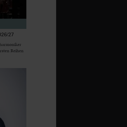
26/27
lharmoniker
ersten Reihen