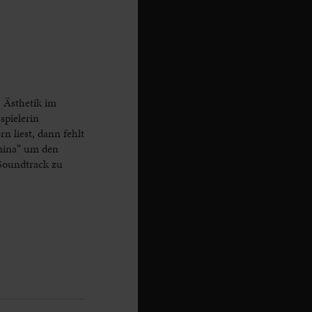
 Ästhetik im
spielerin
 liest, dann fehlt
emina“ um den
 Soundtrack zu