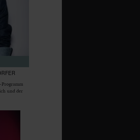
ORFER
dy-Programm
ich und der