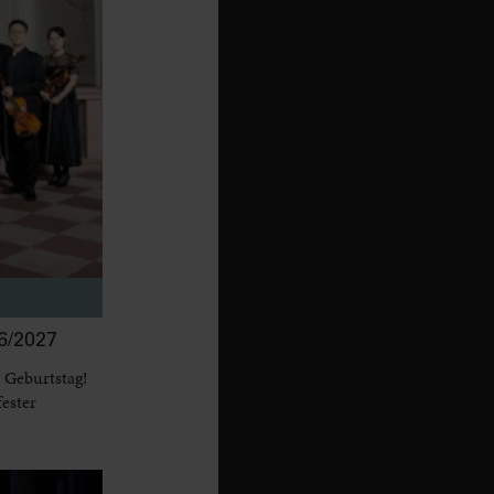
/2027
 Geburtstag!
fester