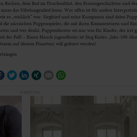
onden Recken, dem Bad im Drachenblut, den Frauengeschichten und d
 muss das Nibelungenlied lesen. Wer offen ist für andere Interpreta
 wie es „wirklich“ war. Siegfried und seine Kumpanen sind dabei Pupp
d die närrischen Puppenspieler, die mit ihren Kommentaren und Ein
rten und wer denkt, Puppentheater sei nur was für Kinder, der irrt ge
il der Fall! – Einen Hauch jugendfreier ist Jörg Knörs „Jahr-100-Sho
asein auf diesem Planeten) will gefeiert werden!
wetzingen
Facebook
Twitter
LinkedIn
Xing
E-mail
WhatsApp
WERBUNG