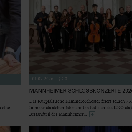
01.07.2026
0
MANNHEIMER SCHLOSSKONZERTE 2026
Das Kurpfälzische Kammerorchester feiert seinen 75.
 eine
In mehr als sieben Jahrzehnten hat sich das KKO als 
Bestandteil des Mannheimer...