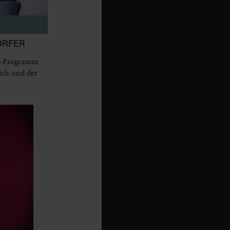
ORFER
dy-Programm
ich und der