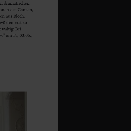
em dramatischen
tionen des Ganzen,
en aus Blech,
würfen erst so
waltig: Bei
w“ am Fr, 03.05.,