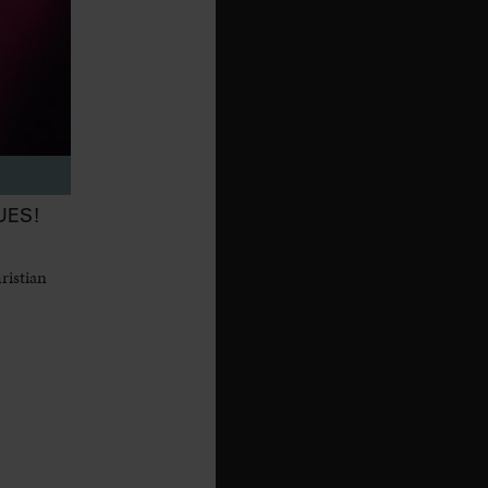
UES!
ristian