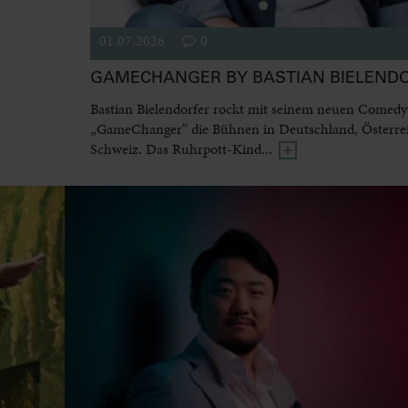
01.07.2026
0
GAMECHANGER BY BASTIAN BIELEND
Bastian Bielendorfer rockt mit seinem neuen Come
„GameChanger“ die Bühnen in Deutschland, Österre
Schweiz. Das Ruhrpott-Kind...