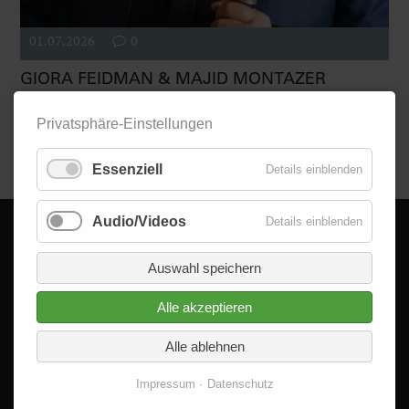
01.07.2026
0
GIORA FEIDMAN & MAJID MONTAZER
Zwei tun sich zusammen, um die Welt ein bisschen besser zu
Privatsphäre-Einstellungen
machen. Giora Feidman ist die wohl bekanntere Hälfte des
Duos, Majid Montazer aber nicht...
Essenziell
Details einblenden
Audio/Videos
Details einblenden
Auswahl speichern
Alle akzeptieren
© 2026 - Delta im Quadrat GmbH
Alle Rechte vorbehalten.
Alle ablehnen
Impressum
Datenschutz