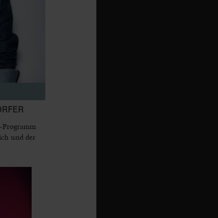
ORFER
dy-Programm
ich und der