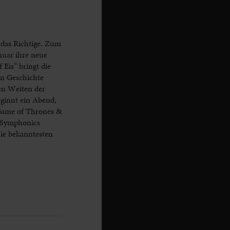
 das Richtige. Zum
nuar ihre neue
Eis“ bringt die
n Geschichte
en Weiten der
eginnt ein Abend,
„Game of Thrones &
l Symphonics
Die bekanntesten