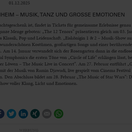
01.12.2025
Bühne
HEIM – MUSIK, TANZ UND GROSSE EMOTIONEN
tsgeschenk ist, findet in Tickets für gemeinsame Erlebnisse genau
anze Menge geboten: „The 12 Tenors“ präsentieren gleich am 03. Ja
 Klassik, Pop und Leidenschaft. „Eiskönigin 1 & 2 – Musik-Show auf 
t wunderschönen Kostümen, großartigen Songs und einer berührende
n. Am 14. Januar verwandelt sich der Rosengarten dann in die endlos
l Symphonics die ersten Töne von „Circle of Life“ erklingen lässt, b
 der Löwen – The Music Live in Concert“. Am 27. Februar entführt 
 mit der Musik von Ramin Djawadi, live gespielt vom Cinema Festiva
n. Den Abschluss bildet am 28. Februar „The Music of Star Wars“: 
Show voller Klang, Licht und Emotionen.
Facebook
Twitter
LinkedIn
Xing
E-mail
WhatsApp
WERBUNG