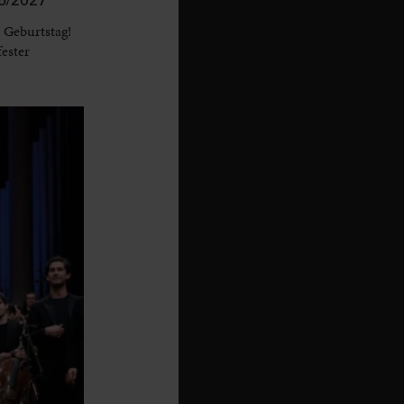
 Geburtstag!
fester