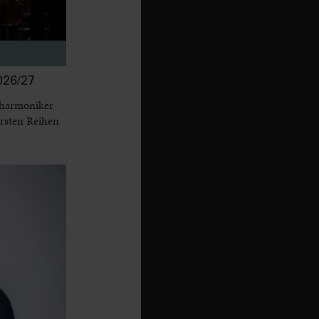
26/27
lharmoniker
ersten Reihen