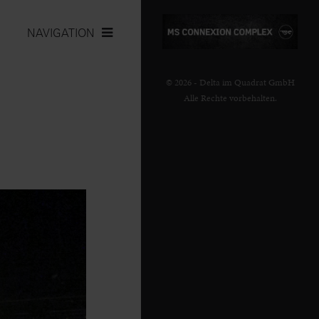
NAVIGATION
© 2026 - Delta im Quadrat GmbH
Alle Rechte vorbehalten.