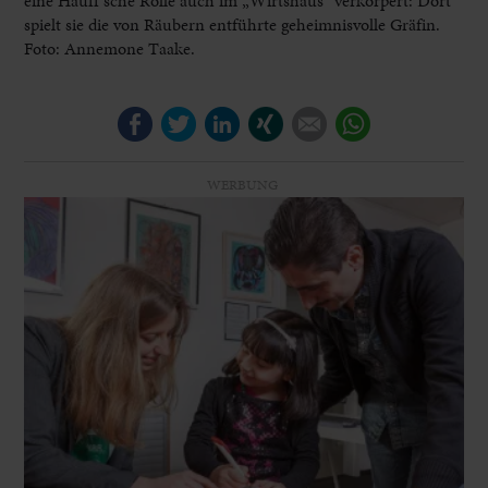
eine Hauff’sche Rolle auch im „Wirtshaus“ verkörpert: Dort
spielt sie die von Räubern entführte geheimnisvolle Gräfin.
Foto: Annemone Taake.
Facebook
Twitter
LinkedIn
Xing
E-mail
WhatsApp
WERBUNG