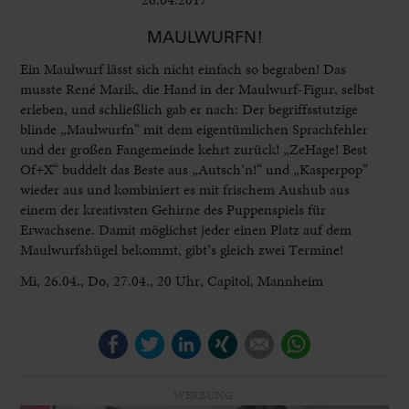
MAULWURFN!
Ein Maulwurf lässt sich nicht einfach so begraben! Das
musste René Marik, die Hand in der Maulwurf-Figur, selbst
erleben, und schließlich gab er nach: Der begriffs­stutzige
blinde „Maulwurfn“ mit dem eigentümlichen Sprachfehler
und der großen Fangemeinde kehrt zurück! „ZeHage! Best
Of+X“ buddelt das Beste aus „Autsch’n!“ und „Kasperpop“
wieder aus und kombiniert es mit frischem Aushub aus
einem der kreativsten Gehirne des Puppenspiels für
Erwachsene. Damit möglichst jeder einen Platz auf dem
Maulwurfshügel bekommt, gibt’s gleich zwei Termine!
Mi, 26.04., Do, 27.04., 20 Uhr, Capitol, Mannheim
Facebook
Twitter
LinkedIn
Xing
E-mail
WhatsApp
WERBUNG