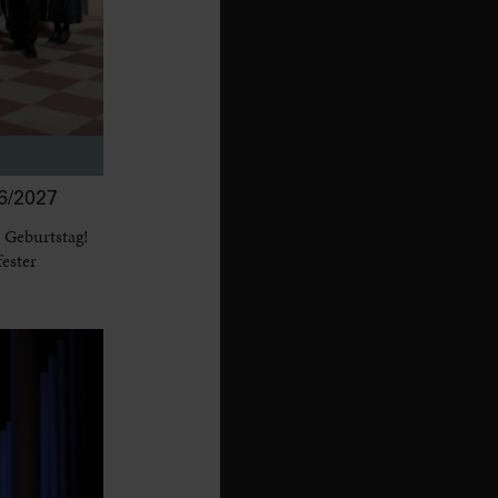
/2027
 Geburtstag!
fester