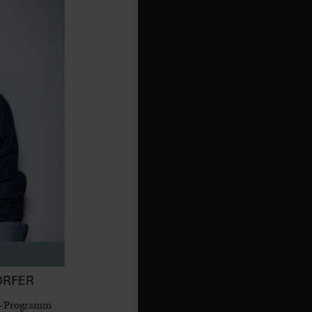
ORFER
dy-Programm