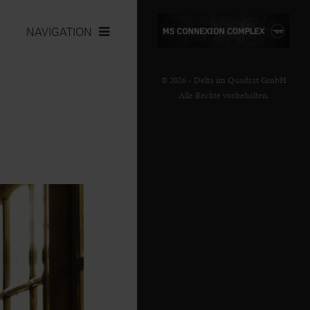
NAVIGATION
© 2026 - Delta im Quadrat GmbH
Alle Rechte vorbehalten.