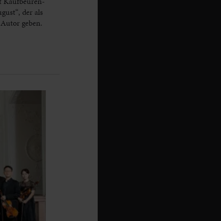
lt Kaufbeuren-
ust“, der als
 Autor geben.