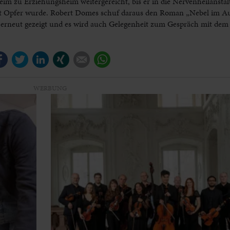
im zu Erziehungsheim weitergereicht, bis er in die Nervenheilansta
st Opfer wurde. Robert Domes schuf daraus den Roman „Nebel im Aug
er erneut gezeigt und es wird auch Gelegenheit zum Gespräch mit dem
Facebook
Twitter
LinkedIn
Xing
E-mail
WhatsApp
WERBUNG