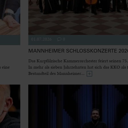
01.07.2026
0
MANNHEIMER SCHLOSSKONZERTE 2026
Das Kurpfälzische Kammerorchester feiert seinen 75.
 eine
In mehr als sieben Jahrzehnten hat sich das KKO als 
Bestandteil des Mannheimer...