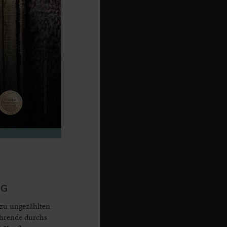
RG
 zu ungezählten
ahrende durchs