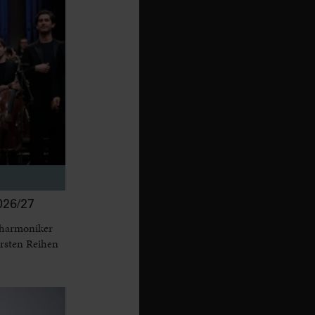
26/27
lharmoniker
ersten Reihen