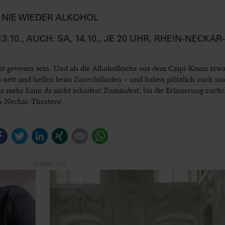
NIE WIEDER ALKOHOL
13.10., AUCH: SA, 14.10., JE 20 UHR, RHEIN-NECKA
cht gewesen sein. Und als die Alkoholleiche aus dem Caipi-Koma erwac
 nett und helfen beim Zurechtfinden – und haben plötzlich auch noc
e mehr kann da nicht schaden! Zumindest, bis die Erinnerung zurüc
n-Neckar-Theaters!
Facebook
Twitter
LinkedIn
Xing
E-mail
WhatsApp
WERBUNG