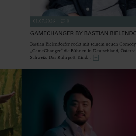
01.07.2026
0
GAMECHANGER BY BASTIAN BIELEND
Bastian Bielendorfer rockt mit seinem neuen Come
„GameChanger“ die Bühnen in Deutschland, Österre
Schweiz. Das Ruhrpott-Kind...