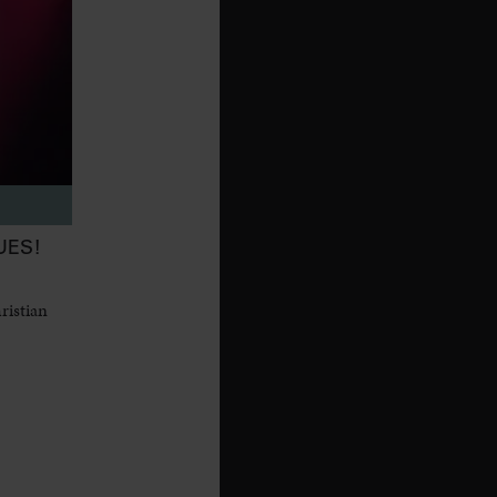
UES!
ristian