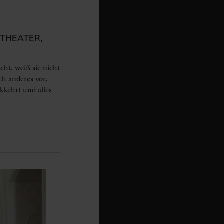
R-THEATER,
ht, weiß sie nicht
h anderes vor,
kkehrt und alles