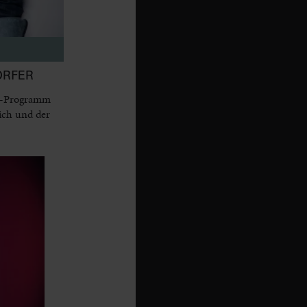
ORFER
dy-Programm
ich und der