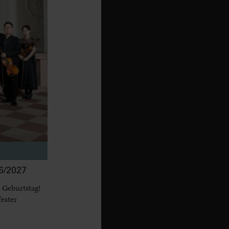
/2027
 Geburtstag!
fester