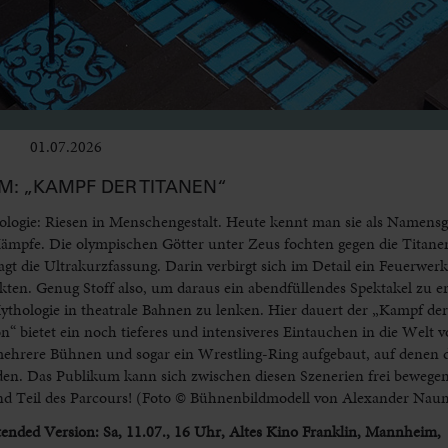
01.07.2026
Bühne
M: „KAMPF DER TITANEN“
ologie: Riesen in Menschengestalt. Heute kennt man sie als Namensg
ämpfe. Die olympischen Götter unter Zeus fochten gegen die Titanen,
t die Ultrakurzfassung. Darin verbirgt sich im Detail ein Feuerwerk
ikten. Genug Stoff also, um daraus ein abendfüllendes Spektakel zu 
thologie in theatrale Bahnen zu lenken. Hier dauert der „Kampf der
n“ bietet ein noch tieferes und intensiveres Eintauchen in die Welt 
 mehrere Bühnen und sogar ein Wrestling-Ring aufgebaut, auf denen d
en. Das Publikum kann sich zwischen diesen Szenerien frei bewegen
d Teil des Parcours! (Foto © Bühnenbildmodell von Alexander Na
tended Version: Sa, 11.07., 16 Uhr, Altes Kino Franklin, Mannheim,