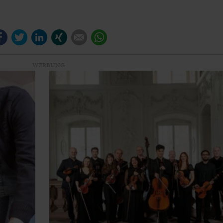
Facebook
Twitter
LinkedIn
Xing
E-mail
WhatsApp
WERBUNG