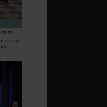
/2027
 Geburtstag!
fester