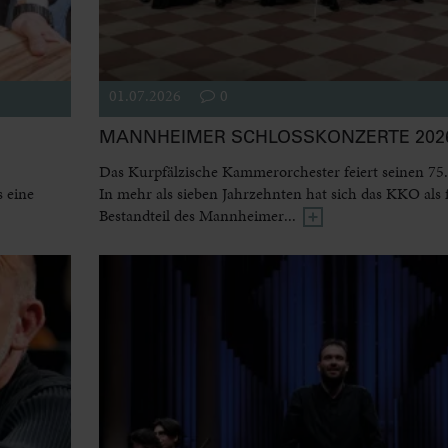
01.07.2026
0
MANNHEIMER SCHLOSSKONZERTE 2026
Das Kurpfälzische Kammerorchester feiert seinen 75.
 eine
In mehr als sieben Jahrzehnten hat sich das KKO als 
Bestandteil des Mannheimer...