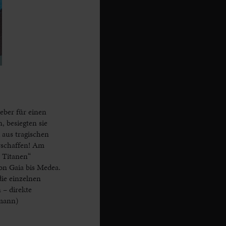
eber für einen
 besiegten sie
 aus tragischen
erschaffen! Am
 Titanen“
von Gaia bis Medea.
ie einzelnen
 – direkte
umann)