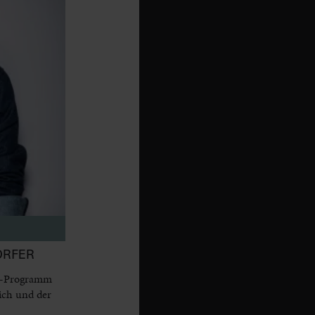
ORFER
dy-Programm
ich und der