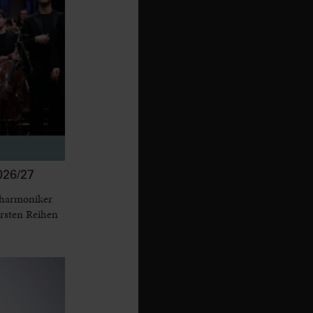
26/27
lharmoniker
ersten Reihen