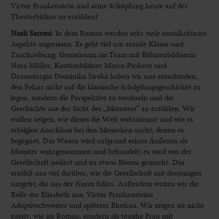
Victor Frankenstein und seine Schöpfung heute auf der
Theaterbühne zu erzählen?
Nazli Saremi
:
In dem Roman
werden sehr viele sozialkritische
Aspekte angerissen. Es geht viel um
soziale Klasse und
Zuschreibung. Gemeinsam im Team mit Bühnenbildnerin
Nora
Müller, Kostümbildner Marco Pinhero und
Dramaturgin
Dominika
Široká
haben wir
u
ns entschieden,
den Fokus nicht auf die klassische Schöpfungsgeschichte zu
legen, sondern die Perspektive zu wechseln und die
Geschichte aus
der Sicht des „Monsters“ zu erzählen. Wir
wollen zeigen,
wie dieses die Welt wahrnimmt und wie es
erfolglos Anschluss
bei den Menschen sucht, denen es
begegnet. Das Wesen wird
aufgrund seines Äußeren als
Monster wahrgenommen und behandelt; es wird
von der
Gesellschaft isoliert und zu etwas Bösem gemacht. Das
erzählt uns viel darüber, wie die Gesellschaft mit denjenigen
umgeht
, die aus der Norm fallen. Außerdem weiten wir die
Rolle
der Elisabeth aus, Victor Frankensteins
Adoptivschwester und späterer Ehefrau.
Wir zeigen sie nicht
passiv, wie im Roman, sondern als
toughe Frau mit