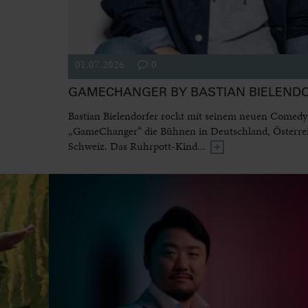
01.07.2026
0
GAMECHANGER BY BASTIAN BIELEND
Bastian Bielendorfer rockt mit seinem neuen Come
„GameChanger“ die Bühnen in Deutschland, Österre
Schweiz. Das Ruhrpott-Kind...