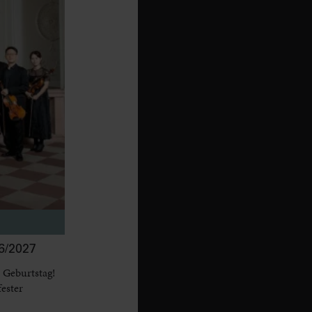
/2027
 Geburtstag!
fester