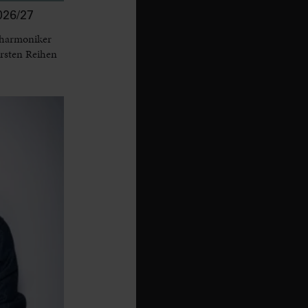
26/27
lharmoniker
ersten Reihen