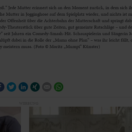
groß.“ Jede Mutter erinnert sich an den Moment zurück, in dem sich 
ache Mutter in Jogginghose auf dem Spielplatz wieder, und nichts ist
der Offenheit über die Achterbahn der Mutterschaft und springt dab
-Theaterstück über gute Zeiten, gut gemeinte Ratschläge – und de
y“ seit Jahren ein Comedy-Smash-Hit. Schauspielerin und Sängerin
pft dabei in die Rolle der „Mama ohne Plan“ – was ihr leicht fällt, 
by meistern muss. (Foto © Moritz „Mumpi“ Künster)
Facebook
Twitter
LinkedIn
Xing
E-mail
WhatsApp
WERBUNG