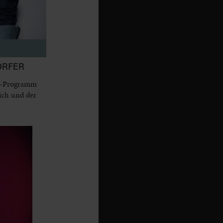
ORFER
dy-Programm
ich und der