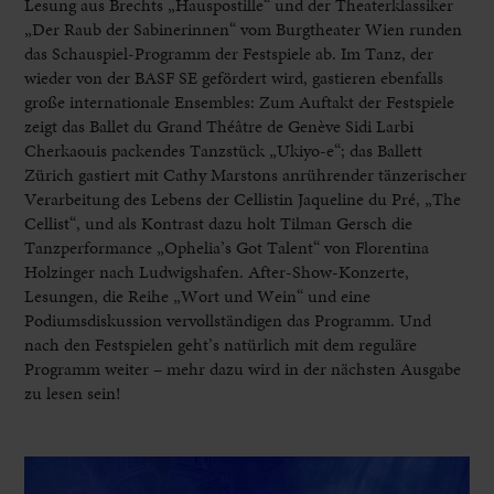
Lesung aus Brechts „Hauspostille“ und der Theaterklassiker
„Der Raub der Sabinerinnen“ vom Burgtheater Wien runden
das Schauspiel-Programm der Festspiele ab. Im Tanz, der
wieder von der BASF SE gefördert wird, gastieren ebenfalls
große internationale Ensembles: Zum Auftakt der Festspiele
zeigt das Ballet du Grand Théâtre de Genève Sidi Larbi
Cherkaouis packendes Tanzstück „Ukiyo-e“; das Ballett
Zürich gastiert mit Cathy Marstons anrührender tänzerischer
Verarbeitung des Lebens der Cellistin Jaqueline du Pré, „The
Cellist“, und als Kontrast dazu holt Tilman Gersch die
Tanzperformance „Ophelia’s Got Talent“ von Florentina
Holzinger nach Ludwigshafen. After-Show-Konzerte,
Lesungen, die Reihe „Wort und Wein“ und eine
Podiumsdiskussion vervollständigen das Programm. Und
nach den Festspielen geht’s natürlich mit dem reguläre
Programm weiter – mehr dazu wird in der nächsten Ausgabe
zu lesen sein!