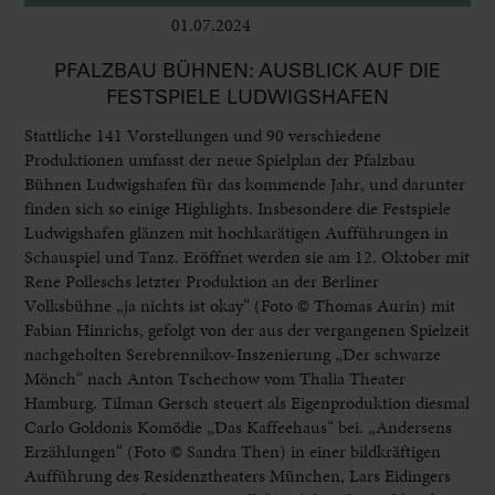
01.07.2024
Bühne
PFALZBAU BÜHNEN: AUSBLICK AUF DIE
FESTSPIELE LUDWIGSHAFEN
Stattliche 141 Vorstellungen und 90 verschiedene
Produktionen umfasst der neue Spielplan der Pfalzbau
Bühnen Ludwigshafen für das kommende Jahr, und darunter
finden sich so einige Highlights. Insbesondere die Festspiele
Ludwigshafen glänzen mit hochkarätigen Aufführungen in
Schauspiel und Tanz. Eröffnet werden sie am 12. Oktober mit
Rene Polleschs letzter Produktion an der Berliner
Volksbühne „ja nichts ist okay“ (Foto © Thomas Aurin) mit
Fabian Hinrichs, gefolgt von der aus der vergangenen Spielzeit
nachgeholten Serebrennikov-Inszenierung „Der schwarze
Mönch“ nach Anton Tschechow vom Thalia Theater
Hamburg. Tilman Gersch steuert als Eigenproduktion diesmal
Carlo Goldonis Komödie „Das Kaffeehaus“ bei. „Andersens
Erzählungen“ (Foto © Sandra Then) in einer bildkräftigen
Aufführung des Residenztheaters München, Lars Eidingers