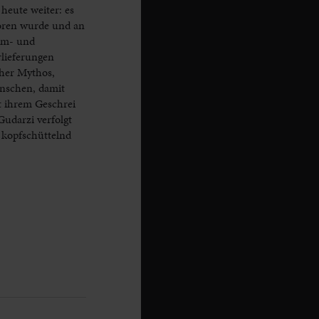
heute weiter: es
boren wurde und an
ilm- und
rlieferungen
her Mythos,
enschen, damit
t ihrem Geschrei
Gudarzi verfolgt
n kopfschüttelnd