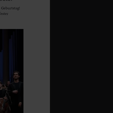
 Geburtstag!
fester