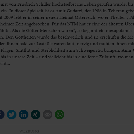
nst von Friedrich Schiller höchstselbst ins Leben gerufen wurde, bis 
ein. In dieser Spielzeit ist es Amir Gudarzi, der 1986 in Teheran ge
it 2009 lebt er in seiner neuen Heimat Österreich, wo er Theater-, F
heimer Zeit angebrochen. Für das NTM hat er eine der ältesten Übe
lt: „Als die Götter Menschen waren“, so beginnt ein mesopotamisc
den. Den Gottheiten wurde das beschwerlich und sie erschufen die M
den ihnen bald zur Last: Sie waren laut, nervig und raubten ihnen mi
 Plagen, Sintflut und Sterblichkeit zum Schweigen zu bringen. Amir 
bis in unsere Zeit – und vielleicht bis in eine ferne Zukunft, wo ma
cht...
Facebook
Twitter
LinkedIn
Xing
E-mail
WhatsApp
WERBUNG