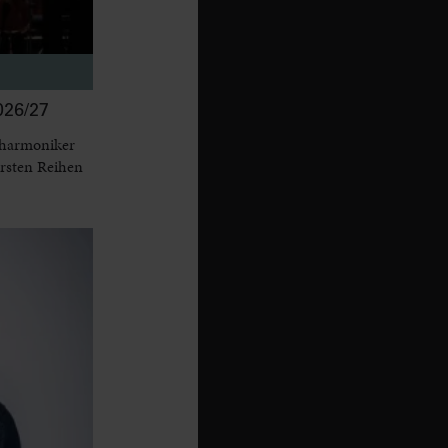
26/27
lharmoniker
ersten Reihen