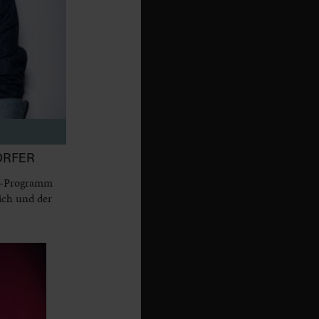
ORFER
dy-Programm
ich und der