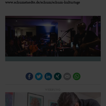
www.schumstaedte.de/schum/schum-kulturtage
Facebook
Twitter
LinkedIn
Xing
E-mail
WhatsApp
WERBUNG