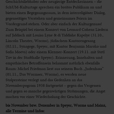
Geschichtsliebhaber oder neugierige Entdeckerinnen – die
SchUM-Kulturtage sprechen ein breites Publikum an und
bieten einen Begegnungsraum, in dem interreligiöser Dialog,
gegenseitiges Verstehen und gemeinsames Feiern im
Vordergrund stehen. Oder aber einfach der Kulturgenuss!
Zum Beispiel bei einem Konzert von Leonard Cohens Liedern
auf Jiddisch mit Louisa Lyne & di Yiddishe Kapelye (31.10.,
Lincoln Theater, Worms), jüdischem Kantorengesang
(02.11., Synagoge, Speyer, mit Kantor Benjamin Maroko und
Sofia Moeva) oder einem Klezmer-Konzert (19.11. mit Stetl
Tov in der Stadthalle Speyer). Erinnerung, Innehalten und
empathisches Betroffensein bekommt natürlich ebenfalls
Raum: Michel Friedman liest aus seinem Buch „Judenhass“
(01.11., Das Wormser, Worms), es werden neue
Stolpersteine verlegt und das Gedenken an das
Novemberpogrom 1938 fortgesetzt – gegen das Vergessen
und gegen so manche gegenwärtigen Strömungen, die Angst
machen vor einer Wiederholung der Geschichte.
bis November bzw. Dezember in Speyer, Worms und Mainz,
alle Termine und Infos: