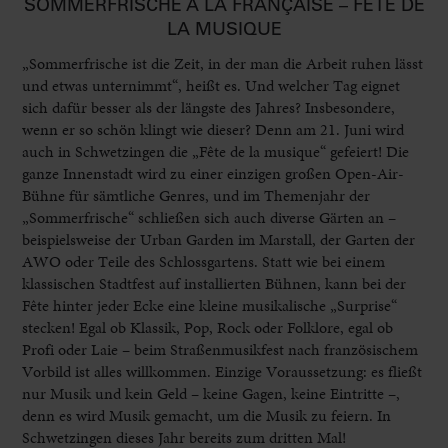
SOMMERFRISCHE À LA FRANÇAISE – FÊTE DE
LA MUSIQUE
„Sommerfrische ist die Zeit, in der man die Arbeit ruhen lässt
und etwas unternimmt“, heißt es. Und welcher Tag eignet
sich dafür besser als der längste des Jahres? Insbesondere,
wenn er so schön klingt wie dieser? Denn am 21. Juni wird
auch in Schwetzingen die „Fête de la musique“ gefeiert! Die
ganze Innenstadt wird zu einer einzigen großen Open-Air-
Bühne für sämtliche Genres, und im Themenjahr der
„Sommerfrische“ schließen sich auch diverse Gärten an –
beispielsweise der Urban Garden im Marstall, der Garten der
AWO oder Teile des Schlossgartens. Statt wie bei einem
klassischen Stadtfest auf installierten Bühnen, kann bei der
Fête hinter jeder Ecke eine kleine musikalische „Surprise“
stecken! Egal ob Klassik, Pop, Rock oder Folklore, egal ob
Profi oder Laie – beim Straßenmusikfest nach französischem
Vorbild ist alles willkommen. Einzige Voraussetzung: es fließt
nur Musik und kein Geld – keine Gagen, keine Eintritte –,
denn es wird Musik gemacht, um die Musik zu feiern. In
Schwetzingen dieses Jahr bereits zum dritten Mal!