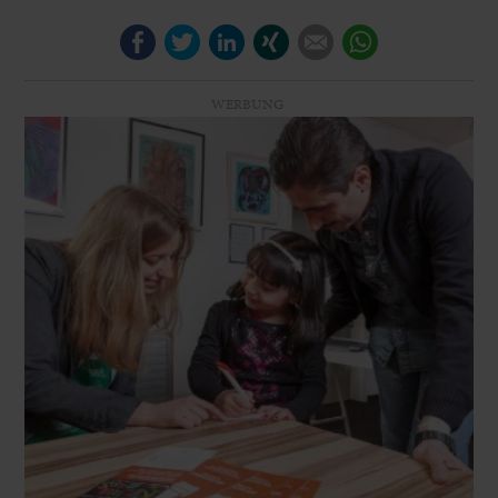
Facebook
Twitter
LinkedIn
Xing
E-mail
WhatsApp
WERBUNG