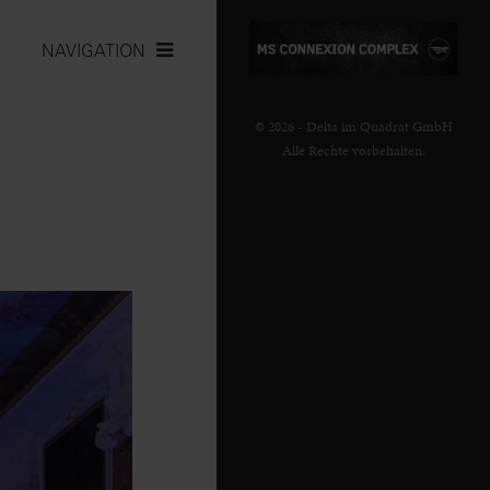
NAVIGATION
© 2026 - Delta im Quadrat GmbH
Alle Rechte vorbehalten.