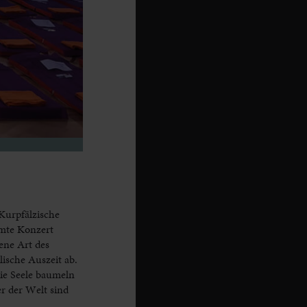
Kurpfälzische
amte Konzert
ene Art des
ische Auszeit ab.
ie Seele baumeln
r der Welt sind