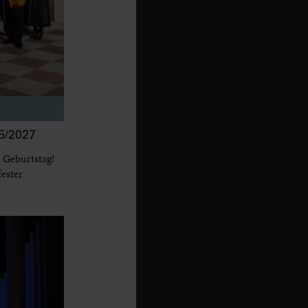
/2027
 Geburtstag!
fester