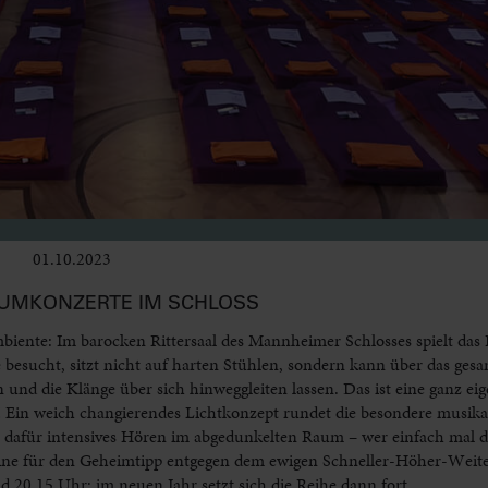
01.10.2023
Bühne
UMKONZERTE IM SCHLOSS
biente: Im barocken Rittersaal des Mannheimer Schlosses spielt das 
esucht, sitzt nicht auf harten Stühlen, sondern kann über das ges
und die Klänge über sich hinweggleiten lassen. Das ist eine ganz eig
Ein weich changierendes Lichtkonzept rundet die besondere musikal
, dafür intensives Hören im abgedunkelten Raum – wer einfach mal d
rmine für den Geheimtipp entgegen dem ewigen Schneller-Höher-Weite
d 20.15 Uhr; im neuen Jahr setzt sich die Reihe dann fort.