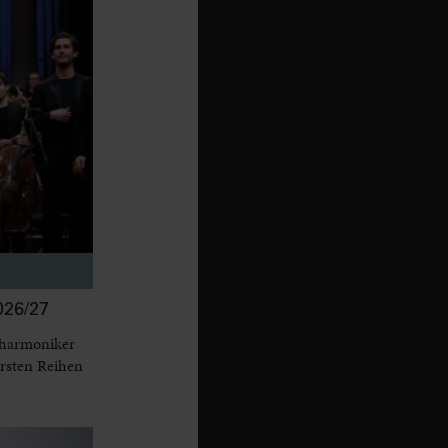
26/27
lharmoniker
ersten Reihen