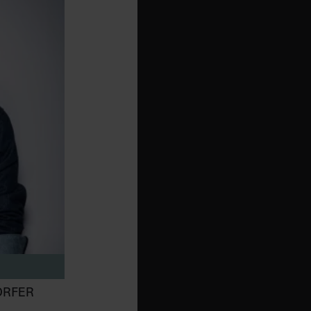
ORFER