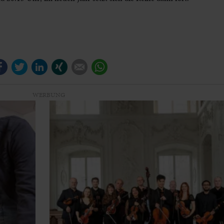
Facebook
Twitter
LinkedIn
Xing
E-mail
WhatsApp
WERBUNG