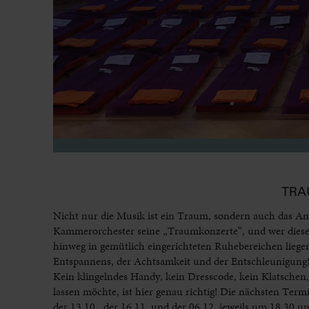
TRA
Nicht nur die Musik ist ein Traum, sondern auch das Am
Kammerorchester seine „Traumkonzerte“, und wer diese b
hinweg in gemütlich eingerichteten Ruhebereichen liegen 
Entspannens, der Achtsamkeit und der Entschleunigung! 
Kein klingelndes Handy, kein Dresscode, kein Klatschen
lassen möchte, ist hier genau richtig! Die nächsten Te
der 13.10., der 16.11. und der 06.12. jeweils um 18.30 un