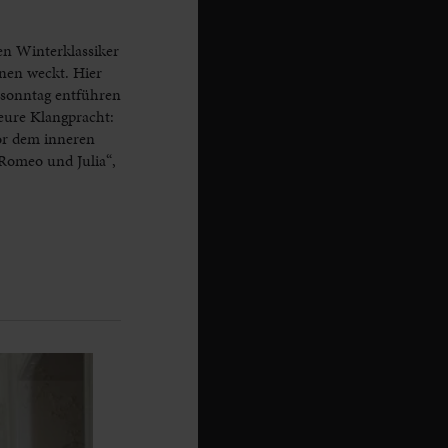
en Winterklassiker
nen weckt. Hier
ssonntag entführen
eure Klangpracht:
or dem inneren
„Romeo und Julia“,