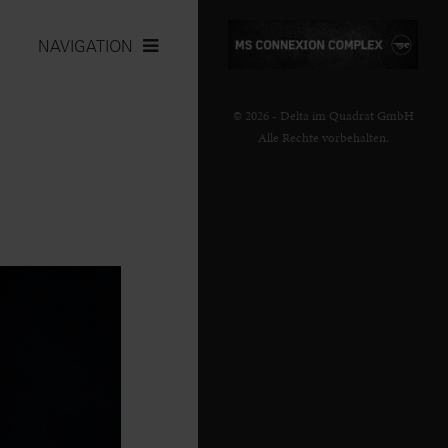
NAVIGATION
© 2026 - Delta im Quadrat GmbH
Alle Rechte vorbehalten.