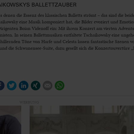
AIKOWSKYS BALLETTZAUBER
enen die Essenz des klassischen Balletts strömt – das sind die beid
ikowsky eine Musik komponiert hat, die Bilder evoziert und Emotio
rigenten Boian Videnoff ein: Mit ihrem Konzert am vierten Advent
nisten. In seinen Ballettmusiken entfaltete Tschaikowsky eine ungeh
hillernden Töne von Harfe und Celesta lassen fantastische Szenen v
und die Schwanensee-Suite, dazu gesellt sich die Konzertouvertüre 
Facebook
Twitter
LinkedIn
Xing
E-mail
WhatsApp
WERBUNG