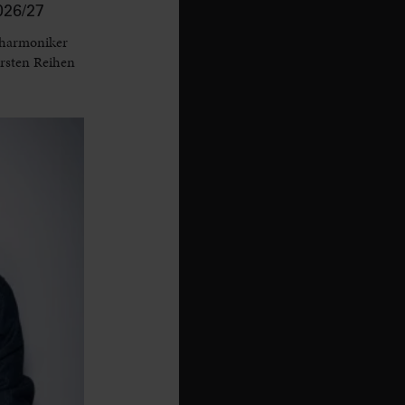
26/27
lharmoniker
ersten Reihen