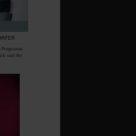
ORFER
dy-Programm
ich und der