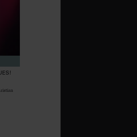
UES!
ristian