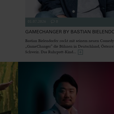
01.07.2026
0
GAMECHANGER BY BASTIAN BIELEND
Bastian Bielendorfer rockt mit seinem neuen Come
„GameChanger“ die Bühnen in Deutschland, Österre
Schweiz. Das Ruhrpott-Kind...