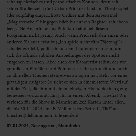
schauspielerisches und parodistisches Können, denn seit
seiner Studienzeit frönt Urban Priol der Lust am Theaterspiel
(der sorgfältig eingerichtete Ordner mit dem Arbeitstitel
„Magisterarbeit“ hingegen blieb bis auf ein Register zeitlebens
leer). Die Ansprüche ans Publikum sind bei diesem
Programm nicht gering: Auch wenn Priol sich den einen oder
anderen Kalauer erlaubt („Ich spiele nicht fürs Föjetong!“),
schadet es nicht, politisch auf dem Laufenden zu sein, um
sich die oftmals subtilen Anspielungen des Spötters nicht
entgehen zu lassen. Aber auch der Kabarettist selbst, der vor
grandiosen Einfällen und Pointen fast übersprudelt und auch
zu aktuellen Themen stets etwas zu sagen hat, steht vor einer
gewaltigen Aufgabe: So sieht er sich in einem steten Wettlauf
mit der Zeit, die ihm mit einem einzigen Abend doch arg eng
bemessen vorkommt. Ein Jahr in einem Abend, ja, zefix! Wir
verlosen für die Show in Mannheim 2x2 Karten unter allen,
die bis 30.11.2024 eine E-Mail mit dem Betreff „Tilt!“ an
t.fischer@deltaimquadrat.de senden!
07.01.2024, Rosengarten, Mannheim