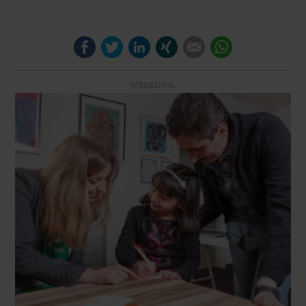
Facebook
Twitter
LinkedIn
Xing
E-mail
WhatsApp
WERBUNG