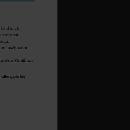
e. Und auch
uberkunst,
such,
m uneinsehbaren
 aus dem Publikum
 allen,
die bis