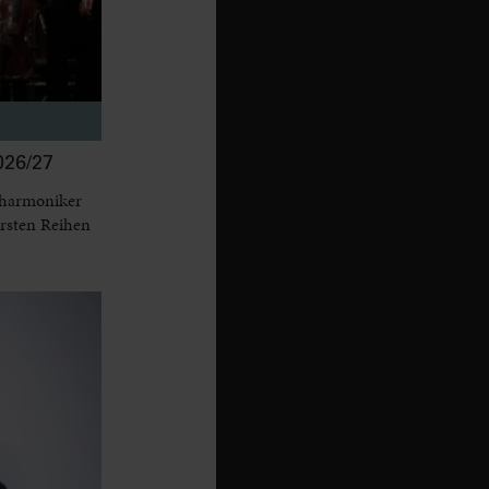
26/27
lharmoniker
ersten Reihen