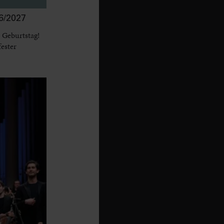
/2027
 Geburtstag!
fester