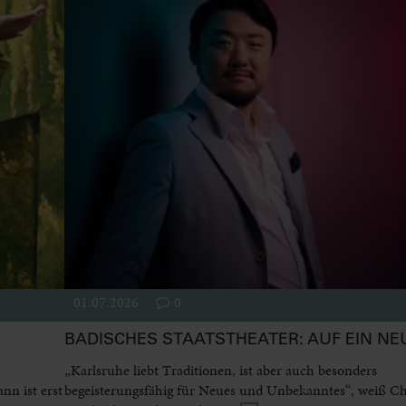
01.07.2026
0
BADISCHES STAATSTHEATER: AUF EIN NE
„Karlsruhe liebt Traditionen, ist aber auch besonders
n ist erst
begeisterungsfähig für Neues und Unbekanntes“, weiß Ch