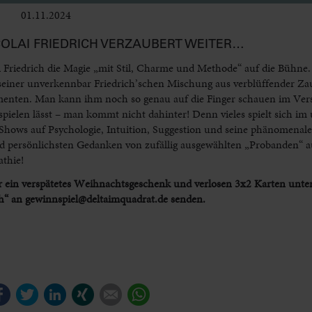
01.11.2024
Bühne
OLAI FRIEDRICH VERZAUBERT WEITER…
olai Friedrich die Magie „mit Stil, Charme und Methode“ auf die Bühn
t seiner unverkennbar Friedrich’schen Mischung aus verblüffender Za
enten. Man kann ihm noch so genau auf die Finger schauen im Ver
spielen lässt – man kommt nicht dahinter! Denn vieles spielt sich i
n Shows auf Psychologie, Intuition, Suggestion und seine phänomenale
d persönlichsten Gedanken von zufällig ausgewählten „Probanden“
thie!
ein verspätetes Weihnachtsgeschenk und verlosen 3x2 Karten unter
ch“ an gewinnspiel@deltaimquadrat.de senden.
Facebook
Twitter
LinkedIn
Xing
E-mail
WhatsApp