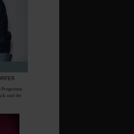
ORFER
dy-Programm
ich und der