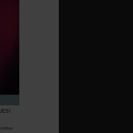
UES!
ristian