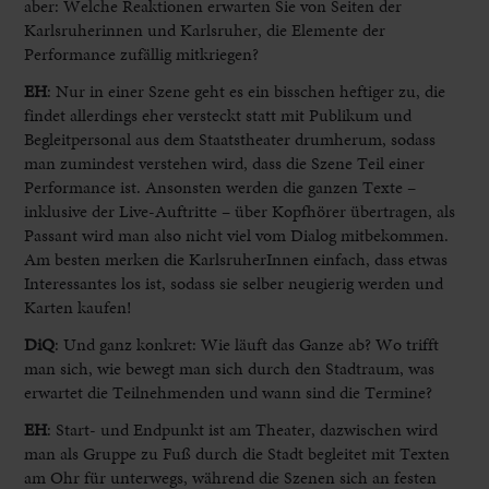
aber: Welche Reaktionen erwarten Sie von Seiten der
Karlsruherinnen und Karlsruher, die Elemente der
Performance zufällig mitkriegen?
EH
:
Nur in einer Szene geht es ein bisschen heftiger zu, die
findet allerdings eher versteckt statt mit Publikum und
Begleitpersonal aus dem Staatstheater drumherum, sodass
man zumindest verstehen wird, dass die Szene Teil einer
Performance ist. Ansonsten werden die ganzen Texte –
inklusive der Live-Auftritte – über Kopfhörer übertragen, als
Passant wird man also nicht viel vom Dialog mitbekommen.
Am besten merken die KarlsruherInnen einfach, dass etwas
Interessantes los ist, sodass sie selber neugierig werden und
Karten kaufen!
DiQ
: Und ganz konkret: Wie läuft das Ganze ab? Wo trifft
man sich, wie bewegt man sich durch den Stadtraum, was
erwartet die Teilnehmenden und wann sind die Termine?
EH
:
Start- und Endpunkt ist am Theater, dazwischen wird
man als Gruppe zu Fuß durch die Stadt begleitet mit Texten
am Ohr für unterwegs, während die Szenen sich an festen