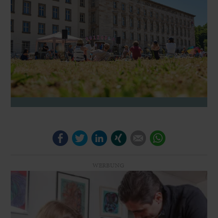
Facebook
Twitter
LinkedIn
Xing
E-mail
WhatsApp
WERBUNG